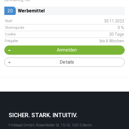
Lerntraining, fort.
20
Werbemittel
30.11.2023
Start
0 %
Stornoquote
30 Tage
Cookie
bis 6 Wochen
Freigabe
Anmelden
Details
SICHER. STARK. INTUITIV.
Firstlead GmbH, Rosenfelder St. 15-16, 10315 Berlin