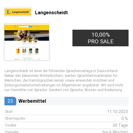
Langenscheidt
10,00%
PRO SALE
Langenscheidt ist einer der führenden Sprachenverlage in Deutschland.
Neben den bekannten Wörterbüchern, werden Sprachlernmaterialien für
Menschen, die Fremdsprachen lernen sowie anwenden möchten und
Bildungsmedienunterhaltungen im Allgemeinen angeboten. Wir sind nicht
nur Vermittler von Sprache. Sondern von Sprache, Wissen und Bedeutung.
23
Werbemittel
11.10.2023
Start
0 %
Stornoquote
30 Tage
Cookie
bis 6 Wochen
Freigabe