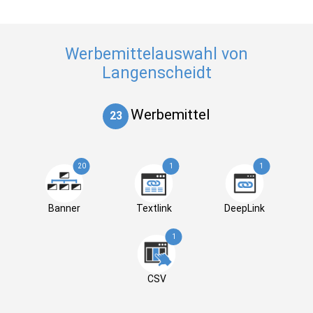
Werbemittelauswahl von
Langenscheidt
Werbemittel
23
20
1
1
Banner
Textlink
DeepLink
1
CSV