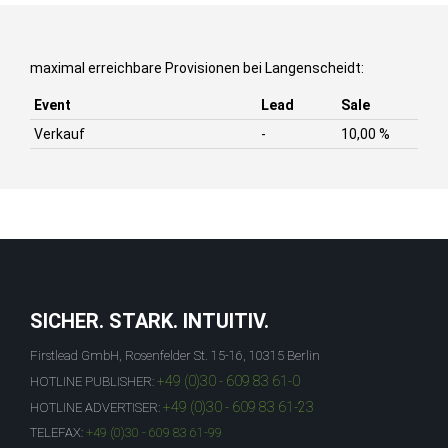
maximal erreichbare Provisionen bei Langenscheidt:
Event
Lead
Sale
Verkauf
-
10,00 %
SICHER. STARK. INTUITIV.
Firstlead GmbH, Rosenfelder St. 15-16, 10315 Berlin
+49 (0)30 - 609 83 61-0
HOTLINE PUBLISHER:
+49 (0)30 - 609 83 61-23
HOTLINE ADVERTISER:
TELEFAX:
+49 (0)30 - 609 83 61-99