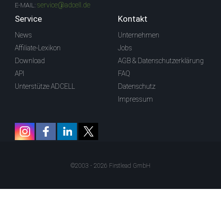
service@adcell.de
E-MAIL:
Service
Kontakt
News
Unternehmen
Affiliate-Lexikon
Jobs
Download
AGB & Datenschutzerklärung
API
FAQ
Unterstütze ADCELL
Datenschutz
Impressum
©2003 - 2026 Firstlead GmbH