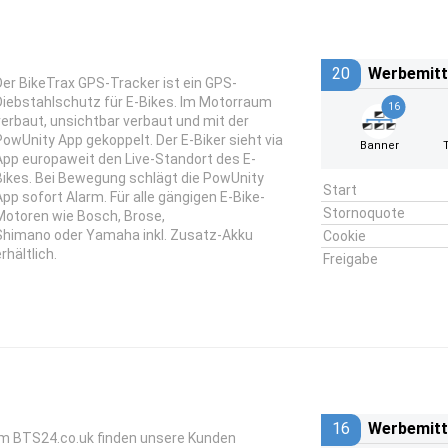
20
Werbemitt
Der BikeTrax GPS-Tracker ist ein GPS-
Diebstahlschutz für E-Bikes. Im Motorraum
16
verbaut, unsichtbar verbaut und mit der
PowUnity App gekoppelt. Der E-Biker sieht via
Banner
App europaweit den Live-Standort des E-
Bikes. Bei Bewegung schlägt die PowUnity
Start
App sofort Alarm. Für alle gängigen E-Bike-
Stornoquote
Motoren wie Bosch, Brose,
Shimano oder Yamaha inkl. Zusatz-Akku
Cookie
rhältlich.
Freigabe
16
Werbemitt
Im BTS24.co.uk finden unsere Kunden