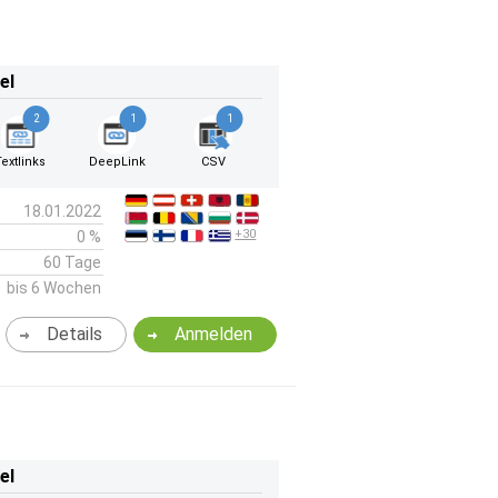
el
2
1
1
Textlinks
DeepLink
CSV
18.01.2022
+30
0 %
60 Tage
bis 6 Wochen
Details
Anmelden
el