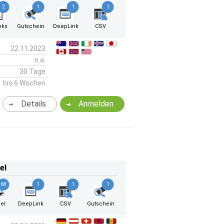
2
1
1
1
nks
Gutschein
DeepLink
CSV
22.11.2023
n.a.
30 Tage
bis 6 Wochen
Details
Anmelden
el
68
1
1
1
er
DeepLink
CSV
Gutschein