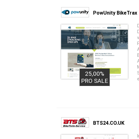
PowUnity BikeTrax
25,00%
e
PRO SALE
BTS24.CO.UK