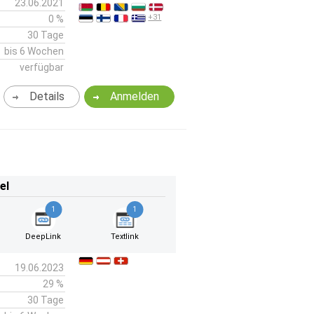
23.06.2021
+31
0 %
30 Tage
bis 6 Wochen
verfügbar
Details
Anmelden
el
1
1
DeepLink
Textlink
19.06.2023
29 %
30 Tage