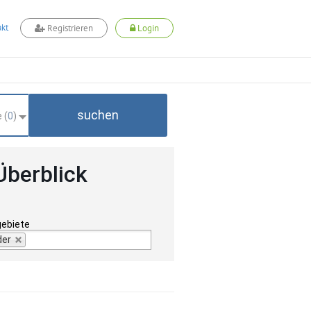
kt
Registrieren
Login
suchen
 (
0
)
Überblick
gebiete
der