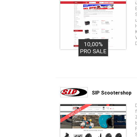
10,00%
PRO SALE
SIP Scootershop
EXKLUSIV
b