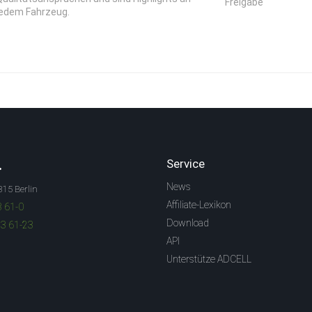
Freigabe
jedem Fahrzeug.
.
Service
News
315 Berlin
Affiliate-Lexikon
3 61-0
Download
83 61-23
API
Unterstütze ADCELL