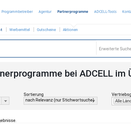
Programmbetreiber
Agentur
Partnerprogramme
ADCELL-Tools
Konta
ht
Werbemittel
Gutscheine
Aktionen
Erweiterte Suche
tnerprogramme bei ADCELL im 
Sortierung
Vertriebs
nach Relevanz (nur Stichwortsuche)
Alle Län
gebnisse.