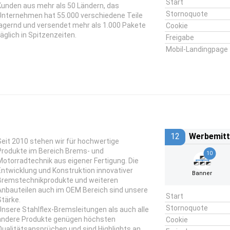
Start
Kunden aus mehr als 50 Ländern, das
Stornoquote
Unternehmen hat 55.000 verschiedene Teile
lagernd und versendet mehr als 1.000 Pakete
Cookie
täglich in Spitzenzeiten.
Freigabe
Mobil-Landingpage
12
Werbemitt
Seit 2010 stehen wir für hochwertige
Produkte im Bereich Brems- und
10
Motorradtechnik aus eigener Fertigung. Die
Entwicklung und Konstruktion innovativer
Banner
Bremstechnikprodukte und weiteren
Anbauteilen auch im OEM Bereich sind unsere
Start
Stärke.
Stornoquote
Unsere Stahlflex-Bremsleitungen als auch alle
andere Produkte genügen höchsten
Cookie
Qualitätsansprüchen und sind Highlights an