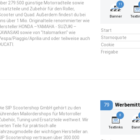
über 279.500 günstige Motorradteile sowie
11
Ersatzteile und Zubehör für den Roller,
Scooter und Quad. Außerdem findest du bei
Banner
Textli
uns über 1 Mio. Originalteile renommierter wie
Hersteller HONDA –YAMAHA - SUZUKI –
Start
KAWASAKI sowie von "Italomarken" wie
Stornoquote
Vespa/Piaggio/Aprilia und oder teilweise auch
DUCATI.
Cookie
Freigabe
79
Werbemitt
Die SIP Scootershop GmbH gehört zu den
führenden Mailordershops für Motorroller
8
Zubehör, Tuning und Ersatzteile weltweit. Wir
ieten Teile für praktisch alle
Textlinks
Bann
Fahrzeugmodelle der wichtigen Hersteller an.
SIP Scootershop vertrauen über 300.000