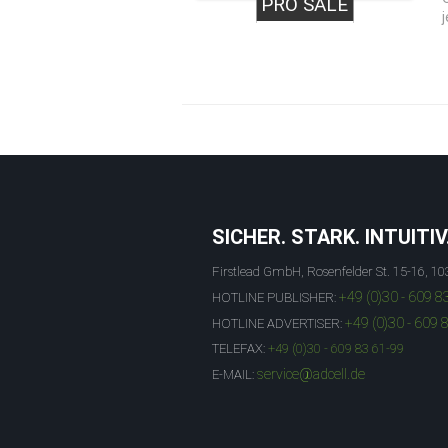
PRO SALE
SICHER. STARK. INTUITIV
Firstlead GmbH, Rosenfelder St. 15-16, 10
+49 (0)30 - 609 8
HOTLINE PUBLISHER:
+49 (0)30 - 609 
HOTLINE ADVERTISER:
TELEFAX:
+49 (0)30 - 609 83 61-99
service@adcell.de
E-MAIL: