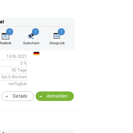
el
1
1
1
Textlink
Gutschein
DeepLink
14.06.2021
0 %
90 Tage
bis 6 Wochen
verfügbar
Details
Anmelden