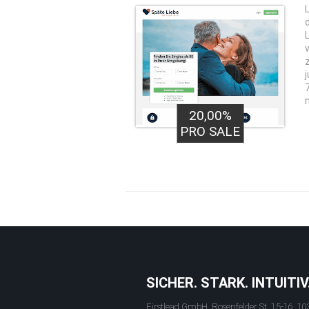
20,00%
PRO SALE
SICHER. STARK. INTUITIV
Firstlead GmbH, Rosenfelder St. 15-16, 10