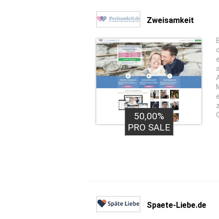
Zweisamkeit
50,00%
0,50€
PRO LEAD
PRO SALE
Spaete-Liebe.de