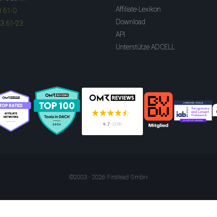
Affiliate-Lexikon
3 61-0
Download
83 61-23
API
Unterstütze ADCELL
©2003 - 2026 Firstlead GmbH