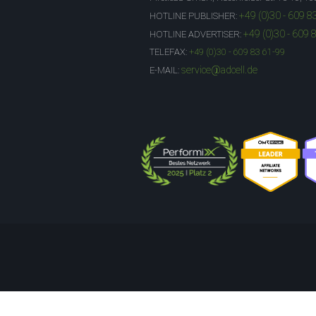
+49 (0)30 - 609 8
HOTLINE PUBLISHER:
+49 (0)30 - 609 
HOTLINE ADVERTISER:
TELEFAX:
+49 (0)30 - 609 83 61-99
service@adcell.de
E-MAIL: