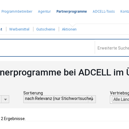
Programmbetreiber
Agentur
Partnerprogramme
ADCELL-Tools
Konta
ht
Werbemittel
Gutscheine
Aktionen
Erweiterte Suche
tnerprogramme bei ADCELL im 
Sortierung
Vertriebs
nach Relevanz (nur Stichwortsuche)
Alle Län
 2 Ergebnisse.