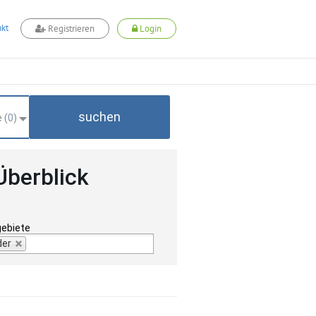
kt
Registrieren
Login
suchen
 (
0
)
Überblick
gebiete
der