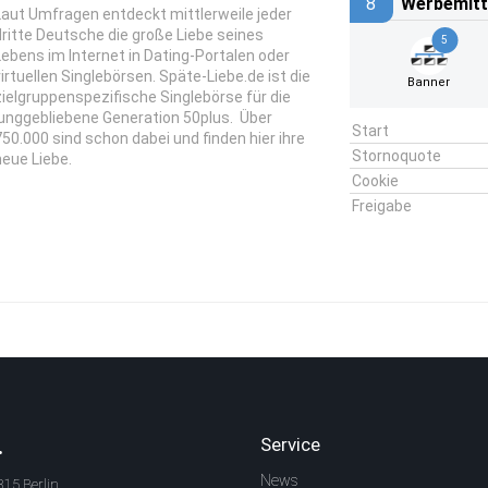
8
Werbemitt
Laut Umfragen entdeckt mittlerweile jeder
dritte Deutsche die große Liebe seines
5
Lebens im Internet in Dating-Portalen oder
virtuellen Singlebörsen. Späte-Liebe.de ist die
Banner
zielgruppenspezifische Singlebörse für die
junggebliebene Generation 50plus. Über
Start
750.000 sind schon dabei und finden hier ihre
Stornoquote
neue Liebe.
Cookie
Freigabe
.
Service
News
315 Berlin