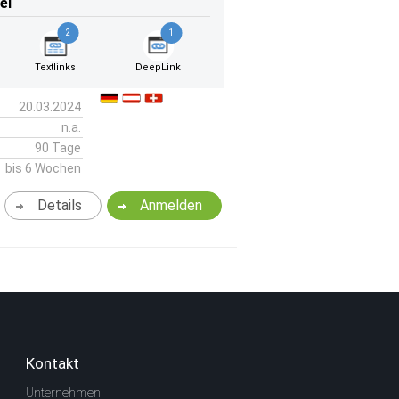
el
2
1
Textlinks
DeepLink
20.03.2024
n.a.
90 Tage
bis 6 Wochen
Details
Anmelden
Kontakt
Unternehmen