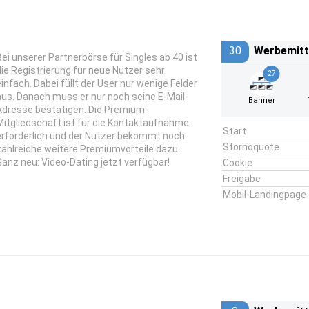
30
Werbemitt
Bei unserer Partnerbörse für Singles ab 40 ist
die Registrierung für neue Nutzer sehr
27
einfach. Dabei füllt der User nur wenige Felder
aus. Danach muss er nur noch seine E-Mail-
Banner
Adresse bestätigen. Die Premium-
Mitgliedschaft ist für die Kontaktaufnahme
Start
erforderlich und der Nutzer bekommt noch
Stornoquote
zahlreiche weitere Premiumvorteile dazu.
Ganz neu: Video-Dating jetzt verfügbar!
Cookie
Freigabe
Mobil-Landingpage