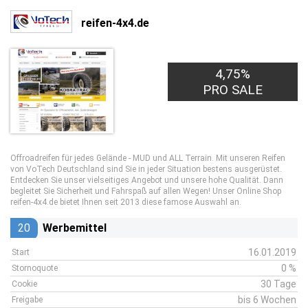
reifen-4x4.de
4,75%
PRO SALE
Offroadreifen für jedes Gelände - MUD und ALL Terrain. Mit unseren Reifen
von VoTech Deutschland sind Sie in jeder Situation bestens ausgerüstet.
Entdecken Sie unser vielseitiges Angebot und unsere hohe Qualität. Dann
begleitet Sie Sicherheit und Fahrspaß auf allen Wegen! Unser Online Shop
reifen-4x4.de bietet Ihnen seit 2013 diese famose Auswahl an.
20
Werbemittel
16.01.2019
Start
0 %
Stornoquote
30 Tage
Cookie
bis 6 Wochen
Freigabe