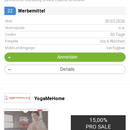
persönlichen Betreuung unserer Experten profitieren.
22
Werbemittel
30.03.2026
Start
n.a.
Stornoquote
30 Tage
Cookie
bis 6 Wochen
Freigabe
verfügbar
Mobil-Landingpage
Anmelden
Details
YogaMeHome
15,00%
PRO SALE