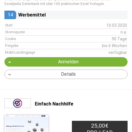
Excelpedia Datenbank mit über 100 praktischen Excel Vorlagen.
14
Werbemittel
10.03.2020
Start
n.a.
Stornoquote
90 Tage
Cookie
bis 6 Wochen
Freigabe
verfügbar
Mobil-Landingpage
Anmelden
Details
Einfach Nachhilfe
25,00€