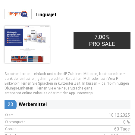
Linguajet
7,00%
PRO SALE
Sprachen lernen - einfach und schnell! Zuhören, Mitlesen, Nachsprechen –
dank der einfachen, gehirn-gerechten Sprachlern-Methode nach Vera F.
Birkenbihl lernen Sie Sprachen in kürzester Zeit. In kurzen – ca. 10-minütigen
Übungs-Einheiten – lernen Sie eine neue Sprache ganz
entspannt online zuhause oder mit der App unterwegs.
23
Werbemittel
18.12.2025
Start
0 %
Stornoquote
60 Tage
Cookie