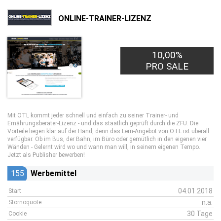
ONLINE-TRAINER-LIZENZ
10,00%
PRO SALE
Mit OTL kommt jeder schnell und einfach zu seiner Trainer- und
Ernährungsberater-Lizenz - und das staatlich geprüft durch die ZFU. Die
Vorteile liegen klar auf der Hand, denn das Lern-Angebot von OTL ist überall
verfügbar. Ob im Bus, der Bahn, im Büro oder gemütlich in den eigenen vier
Wänden - Gelernt wird wo und wann man will, in seinem eigenen Tempo.
Jetzt als Publisher bewerben!
155
Werbemittel
04.01.2018
Start
n.a.
Stornoquote
30 Tage
Cookie