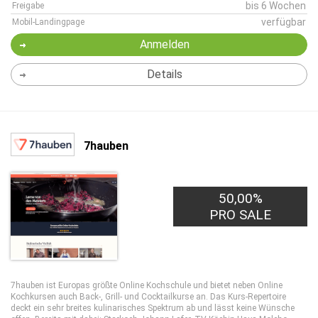
bis 6 Wochen
Freigabe
verfügbar
Mobil-Landingpage
Anmelden
Details
7hauben
50,00%
PRO SALE
7hauben ist Europas größte Online Kochschule und bietet neben Online
Kochkursen auch Back-, Grill- und Cocktailkurse an. Das Kurs-Repertoire
deckt ein sehr breites kulinarisches Spektrum ab und lässt keine Wünsche