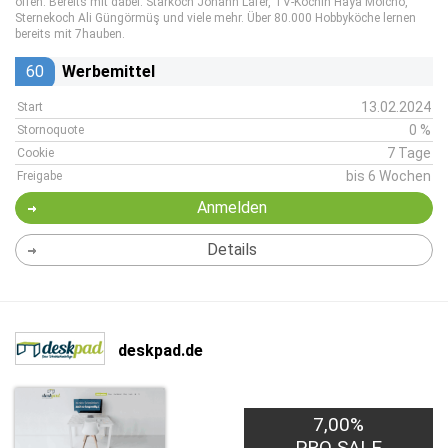
offen. Bereits mit dabei: Starkoch Johann Lafer, TV-Köchin Haya Molcho,
Sternekoch Ali Güngörmüş und viele mehr. Über 80.000 Hobbyköche lernen
bereits mit 7hauben.
60
Werbemittel
13.02.2024
Start
0 %
Stornoquote
7 Tage
Cookie
bis 6 Wochen
Freigabe
Anmelden
Details
deskpad.de
7,00%
PRO SALE