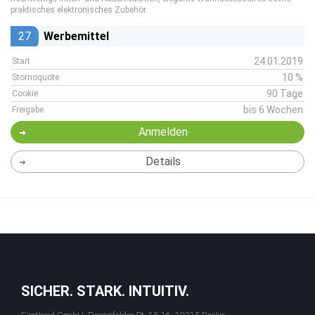
praktisches elektronisches Zubehör.
27
Werbemittel
24.01.2019
Start
10 %
Stornoquote
90 Tage
Cookie
bis 6 Wochen
Freigabe
Anmelden
Details
SICHER. STARK. INTUITIV.