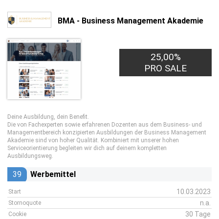
BMA - Business Management Akademie
25,00%
PRO SALE
Deine Ausbildung, dein Benefit.
Die von Fachexperten sowie erfahrenen Dozenten aus dem Business- und
Managementbereich konzipierten Ausbildungen der Business Management
Akademie sind von hoher Qualität. Kombiniert mit unserer hohen
Serviceorientierung begleiten wir dich auf deinem kompletten
Ausbildungsweg.
39
Werbemittel
10.03.2023
Start
n.a.
Stornoquote
30 Tage
Cookie