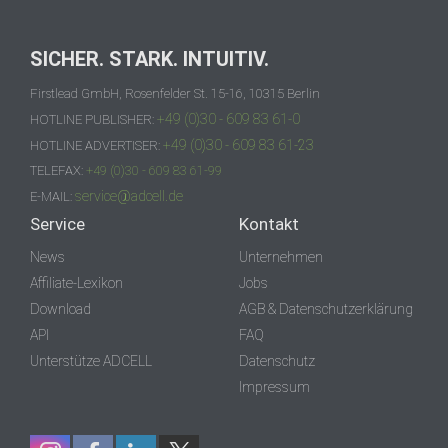
SICHER. STARK. INTUITIV.
Firstlead GmbH, Rosenfelder St. 15-16, 10315 Berlin
+49 (0)30 - 609 83 61-0
HOTLINE PUBLISHER:
+49 (0)30 - 609 83 61-23
HOTLINE ADVERTISER:
TELEFAX:
+49 (0)30 - 609 83 61-99
service@adcell.de
E-MAIL:
Service
Kontakt
News
Unternehmen
Affiliate-Lexikon
Jobs
Download
AGB & Datenschutzerklärung
API
FAQ
Unterstütze ADCELL
Datenschutz
Impressum