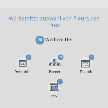
Werbemittelauswahl von Fleurs des
Pres
Werbemittel
28
2
24
1
DeepLinks
Banner
Textlink
1
CSV