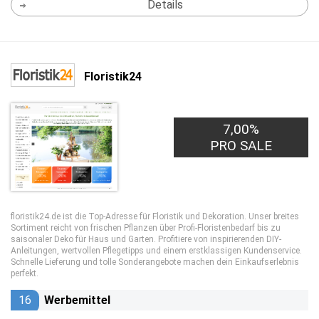
Details
Floristik24
7,00%
PRO SALE
floristik24.de ist die Top-Adresse für Floristik und Dekoration. Unser breites
Sortiment reicht von frischen Pflanzen über Profi-Floristenbedarf bis zu
saisonaler Deko für Haus und Garten. Profitiere von inspirierenden DIY-
Anleitungen, wertvollen Pflegetipps und einem erstklassigen Kundenservice.
Schnelle Lieferung und tolle Sonderangebote machen dein Einkaufserlebnis
perfekt.
16
Werbemittel