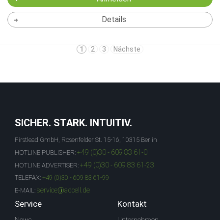
Details
1
2
3
Nächste
SICHER. STARK. INTUITIV.
Firstlead GmbH, Rosenfelder St. 15-16, 10315 Berlin
+49 (0)30 - 609 83 61-0
HOTLINE PUBLISHER:
+49 (0)30 - 609 83 61-23
HOTLINE ADVERTISER:
TELEFAX:
+49 (0)30 - 609 83 61-99
service@adcell.de
E-MAIL:
Service
Kontakt