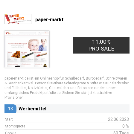
paper-markt
11,00%
PRO SALE
paper-markt.de ist ein Onlineshop für Schulbedarf, Bürobedarf, Schreibwaren
& Geschenkartikel. Personalisierbare Schreibgeräte & Stifte wie Kugelschreiber
und Füllhalter, Notizbücher, Gästebücher und Fotoalben runden unser
umfangreiches Produktportfolie ab. Sichern Sie sich jetzt attraktive
Provisionen.
13
Werbemittel
22.06.2023
Start
0 %
Stornoquote
60 Tage
Cookie