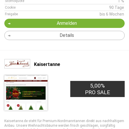
1 %
Stornoquote
90 Tage
Cookie
bis 6 Wochen
Freigabe
Anmelden
Details
Kaisertanne
5,00%
PRO SALE
Kaisertanne.de steht für Premium-Nordmanntannen direkt aus nachhaltigem
Anbau. Unsere Weihnachtsbäume werden frisch geschlagen, sorgfältig