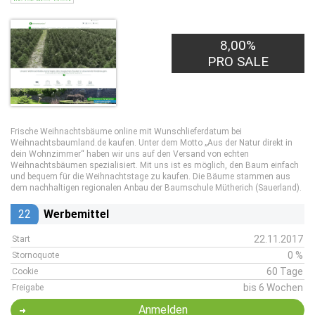
8,00%
PRO SALE
Frische Weihnachtsbäume online mit Wunschlieferdatum bei
Weihnachtsbaumland.de kaufen. Unter dem Motto „Aus der Natur direkt in
dein Wohnzimmer“ haben wir uns auf den Versand von echten
Weihnachtsbäumen spezialisiert. Mit uns ist es möglich, den Baum einfach
und bequem für die Weihnachtstage zu kaufen. Die Bäume stammen aus
dem nachhaltigen regionalen Anbau der Baumschule Mütherich (Sauerland).
22
Werbemittel
22.11.2017
Start
0 %
Stornoquote
60 Tage
Cookie
bis 6 Wochen
Freigabe
Anmelden