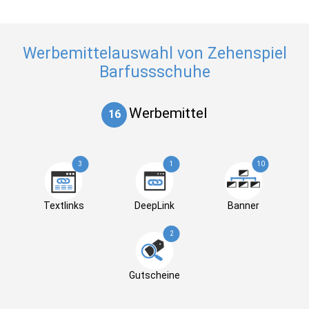
Werbemittelauswahl von Zehenspiel
Barfussschuhe
Werbemittel
16
3
1
10
Textlinks
DeepLink
Banner
2
Gutscheine