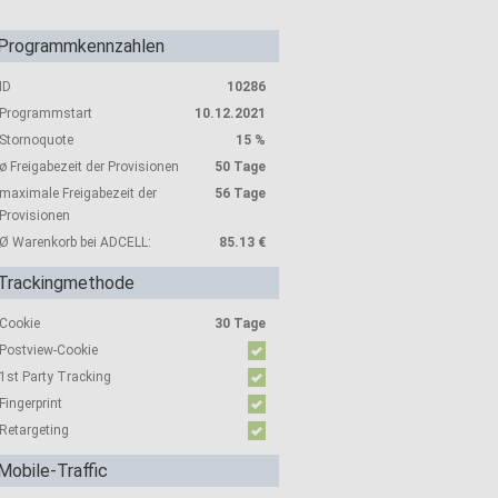
Programmkennzahlen
ID
10286
Programmstart
10.12.2021
Stornoquote
15 %
ø Freigabezeit der Provisionen
50 Tage
maximale Freigabezeit der
56 Tage
Provisionen
Ø Warenkorb bei ADCELL:
85.13 €
Trackingmethode
Cookie
30 Tage
Postview-Cookie
1st Party Tracking
Fingerprint
Retargeting
Mobile-Traffic