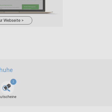
ur Webseite >
chuhe
2
utscheine