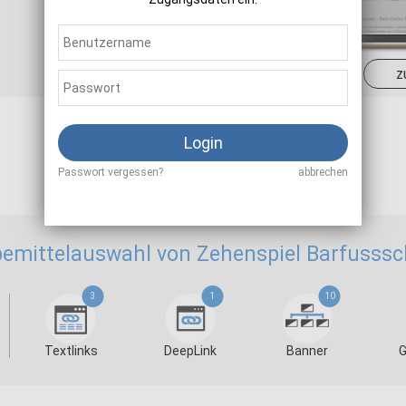
Sale
5,00 - 7,00 %
z
Login
Als Affiliate registrieren
Passwort vergessen?
abbrechen
emittelauswahl von Zehenspiel Barfusss
3
1
10
Textlinks
DeepLink
Banner
G