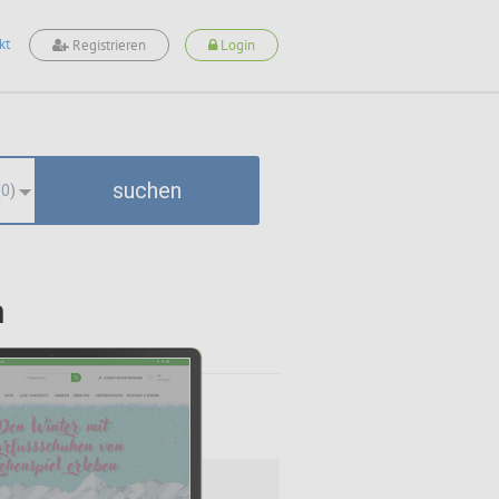
kt
Registrieren
Login
suchen
(
0
)
m