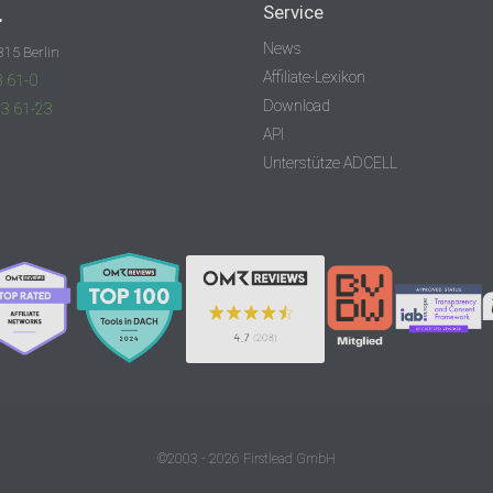
.
Service
News
315 Berlin
Affiliate-Lexikon
3 61-0
Download
83 61-23
API
Unterstütze ADCELL
©2003 - 2026 Firstlead GmbH