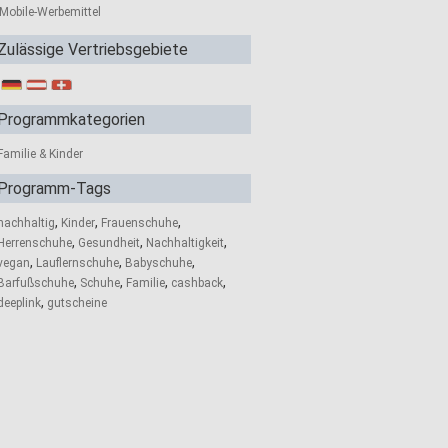
Mobile-Werbemittel
Zulässige Vertriebsgebiete
Programmkategorien
Familie & Kinder
Programm-Tags
,
,
,
nachhaltig
Kinder
Frauenschuhe
,
,
,
Herrenschuhe
Gesundheit
Nachhaltigkeit
,
,
,
vegan
Lauflernschuhe
Babyschuhe
,
,
,
,
Barfußschuhe
Schuhe
Familie
cashback
,
deeplink
gutscheine