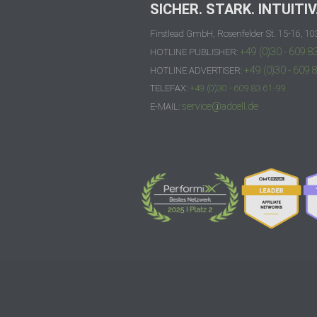
SICHER. STARK. INTUITIV
Firstlead GmbH, Rosenfelder St. 15-16, 10
+49 (0)30 - 609 8
HOTLINE PUBLISHER:
+49 (0)30 - 609 
HOTLINE ADVERTISER:
TELEFAX:
+49 (0)30 - 609 83 61-99
service@adcell.de
E-MAIL: