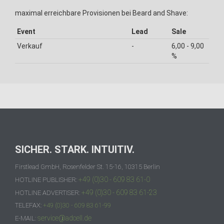
maximal erreichbare Provisionen bei Beard and Shave:
Event
Lead
Sale
Verkauf
-
6,00 - 9,00
%
SICHER. STARK. INTUITIV.
Firstlead GmbH, Rosenfelder St. 15-16, 10315 Berlin
+49 (0)30 - 609 83 61-0
HOTLINE PUBLISHER:
+49 (0)30 - 609 83 61-23
HOTLINE ADVERTISER:
TELEFAX:
+49 (0)30 - 609 83 61-99
service@adcell.de
E-MAIL: