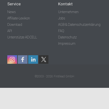
Service
Kontakt
News
Unternehmen
Affiliate-Lexikon
Jobs
Download
AGB & Datenschutzerklärung
API
FAQ
Unterstütze ADCELL
Datenschutz
Impressum
©2003 - 2026 Firstlead GmbH