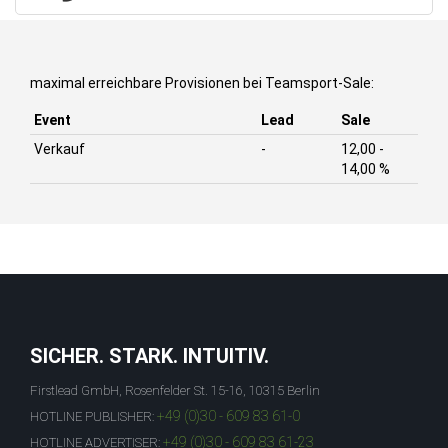
maximal erreichbare Provisionen bei Teamsport-Sale:
Event
Lead
Sale
Verkauf
-
12,00 -
14,00 %
SICHER. STARK. INTUITIV.
Firstlead GmbH, Rosenfelder St. 15-16, 10315 Berlin
+49 (0)30 - 609 83 61-0
HOTLINE PUBLISHER:
+49 (0)30 - 609 83 61-23
HOTLINE ADVERTISER: