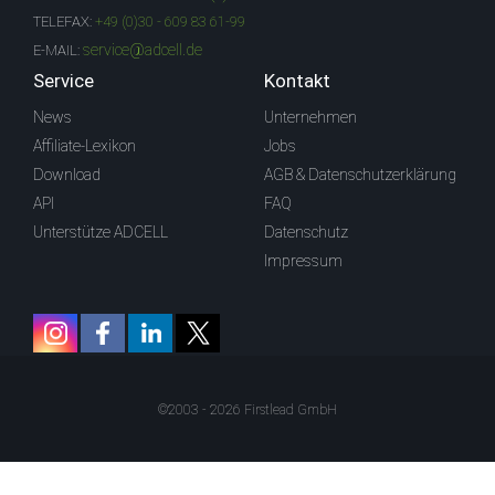
TELEFAX:
+49 (0)30 - 609 83 61-99
service@adcell.de
E-MAIL:
Service
Kontakt
News
Unternehmen
Affiliate-Lexikon
Jobs
Download
AGB & Datenschutzerklärung
API
FAQ
Unterstütze ADCELL
Datenschutz
Impressum
©2003 - 2026 Firstlead GmbH