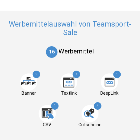
Werbemittelauswahl von Teamsport-
Sale
Werbemittel
16
9
1
1
Banner
Textlink
DeepLink
1
4
CSV
Gutscheine