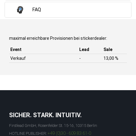
FAQ
maximal erreichbare Provisionen bei stickerdealer:
Event
Lead
Sale
Verkauf
-
13,00 %
SICHER. STARK. INTUITIV.
Firstlead GmbH, Rosenfelder St. 15-16, 10315 Berlin
+49 (0)30 - 609 83 61-0
HOTLINE PUBLISHER: