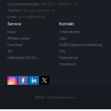
+49 (0)30 - 609 83 61-23
HOTLINE ADVERTISER:
TELEFAX:
+49 (0)30 - 609 83 61-99
service@adcell.de
E-MAIL:
Service
Kontakt
News
Unternehmen
Affiliate-Lexikon
Jobs
Download
AGB & Datenschutzerklärung
API
FAQ
Unterstütze ADCELL
Datenschutz
Impressum
©2003 - 2026 Firstlead GmbH