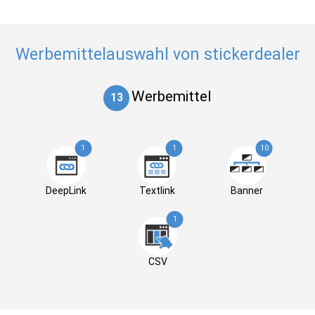
Werbemittelauswahl von stickerdealer
Werbemittel
13
1
1
10
DeepLink
Textlink
Banner
1
CSV