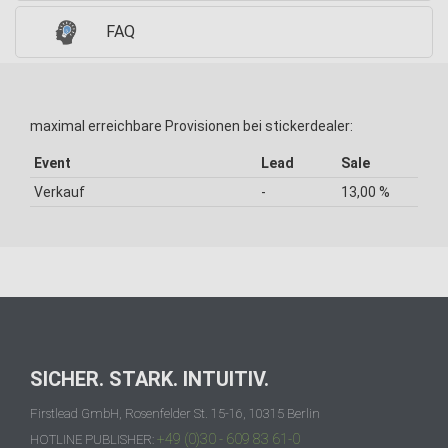
FAQ
maximal erreichbare Provisionen bei stickerdealer:
Event
Lead
Sale
Verkauf
-
13,00 %
SICHER. STARK. INTUITIV.
Firstlead GmbH, Rosenfelder St. 15-16, 10315 Berlin
+49 (0)30 - 609 83 61-0
HOTLINE PUBLISHER: