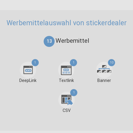
Werbemittelauswahl von stickerdealer
Werbemittel
13
1
1
10
DeepLink
Textlink
Banner
1
CSV