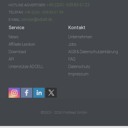
+49 (0)30 - 609 83 61-23
HOTLINE ADVERTISER:
TELEFAX:
+49 (0)30 - 609 83 61-99
service@adcell.de
E-MAIL:
Service
Kontakt
News
Unternehmen
Affiliate-Lexikon
Jobs
Download
AGB & Datenschutzerklärung
API
FAQ
Unterstütze ADCELL
Datenschutz
Impressum
©2003 - 2026 Firstlead GmbH