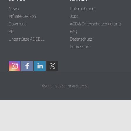
News
Unternehmen
Affiliate-Lexikon
Jobs
Download
AGB & Datenschutzerklärung
API
FAQ
Unterstütze ADCELL
Datenschutz
Impressum
©2003 - 2026 Firstlead GmbH