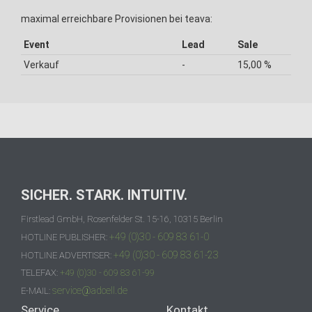
maximal erreichbare Provisionen bei teava:
Event
Lead
Sale
Verkauf
-
15,00 %
SICHER. STARK. INTUITIV.
Firstlead GmbH, Rosenfelder St. 15-16, 10315 Berlin
+49 (0)30 - 609 83 61-0
HOTLINE PUBLISHER:
+49 (0)30 - 609 83 61-23
HOTLINE ADVERTISER:
TELEFAX:
+49 (0)30 - 609 83 61-99
service@adcell.de
E-MAIL:
Service
Kontakt