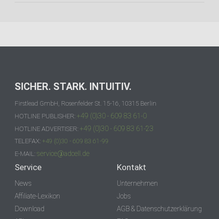
SICHER. STARK. INTUITIV.
Firstlead GmbH, Rosenfelder St. 15-16, 10315 Berlin
+49 (0)30 - 609 83 61-0
HOTLINE PUBLISHER:
+49 (0)30 - 609 83 61-23
HOTLINE ADVERTISER:
TELEFAX:
+49 (0)30 - 609 83 61-99
service@adcell.de
E-MAIL:
Service
Kontakt
News
Unternehmen
Affiliate-Lexikon
Jobs
Download
AGB & Datenschutzerklärung