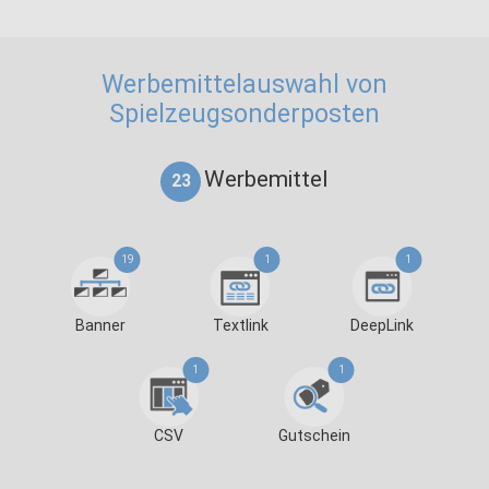
Werbemittelauswahl von
Spielzeugsonderposten
Werbemittel
23
19
1
1
Banner
Textlink
DeepLink
1
1
CSV
Gutschein