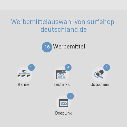
Werbemittelauswahl von surfshop-
deutschland.de
Werbemittel
16
10
4
1
Banner
Textlinks
Gutschein
1
DeepLink