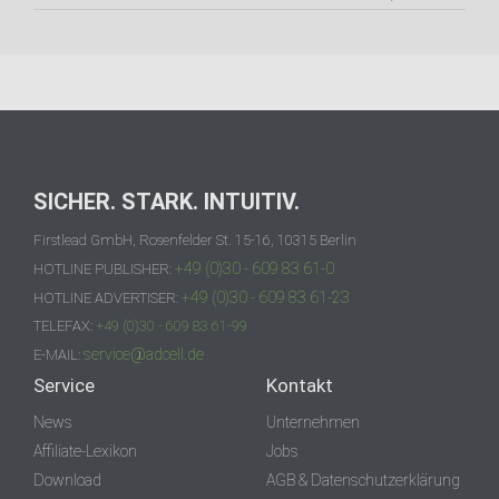
SICHER. STARK. INTUITIV.
Firstlead GmbH, Rosenfelder St. 15-16, 10315 Berlin
+49 (0)30 - 609 83 61-0
HOTLINE PUBLISHER:
+49 (0)30 - 609 83 61-23
HOTLINE ADVERTISER:
TELEFAX:
+49 (0)30 - 609 83 61-99
service@adcell.de
E-MAIL:
Service
Kontakt
News
Unternehmen
Affiliate-Lexikon
Jobs
Download
AGB & Datenschutzerklärung