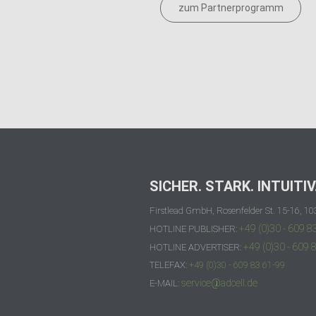
zum Partnerprogramm
SICHER. STARK. INTUITIV
Firstlead GmbH, Rosenfelder St. 15-16, 10
+49 (0)30 - 609 8
HOTLINE PUBLISHER:
+49 (0)30 - 609 
HOTLINE ADVERTISER:
TELEFAX:
+49 (0)30 - 609 83 61-99
service@adcell.de
E-MAIL: