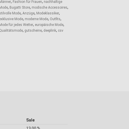
,
,
Männer
Fashion für Frauen
nachhaltige
,
,
,
Mode
Bugatti Store
modische Accessoires
,
,
,
stilvolle Mode
Anzüge
Modeklassiker
,
,
,
exklusive Mode
moderne Mode
Outfits
,
,
Mode für jedes Wetter
europäische Mode
,
,
,
Qualitätsmode
gutscheine
deeplink
csv
Sale
13,00 %