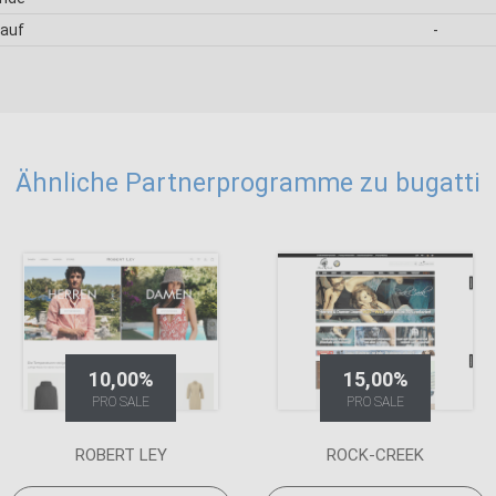
kauf
-
Ähnliche Partnerprogramme zu bugatti
10,00%
15,00%
PRO SALE
PRO SALE
ROBERT LEY
ROCK-CREEK