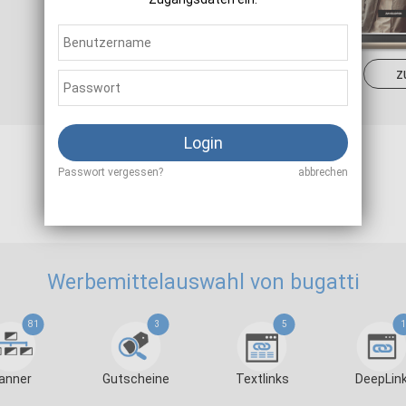
Sale
13,00 %
z
8,00 %
Login
Passwort vergessen?
abbrechen
Als Affiliate registrieren
Werbemittelauswahl von bugatti
81
3
5
1
anner
Gutscheine
Textlinks
DeepLin