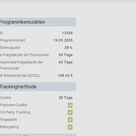
Programmkennzahlen
ID
13358
Programmstart
19.03.2025
Stornoquote
28 %
ø Freigabezeit der Provisionen
59 Tage
maximale Freigabezeit der
63 Tage
Provisionen
Ø Warenkorb bei ADCELL:
148.63 €
Trackingmethode
Cookie
30 Tage
Postview-Cookie
1st Party Tracking
Fingerprint
Retargeting