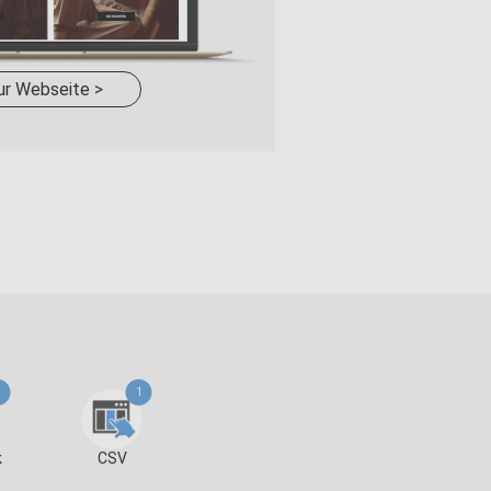
ur Webseite >
1
k
CSV