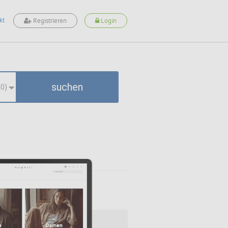
kt
Registrieren
Login
suchen
(
0
)