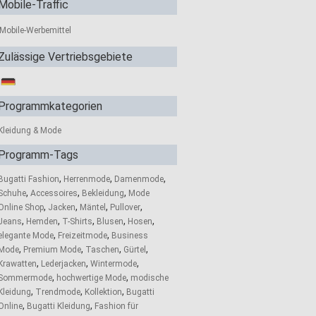
Mobile-Traffic
Mobile-Werbemittel
Zulässige Vertriebsgebiete
Programmkategorien
Kleidung & Mode
Programm-Tags
,
,
,
Bugatti Fashion
Herrenmode
Damenmode
,
,
,
Schuhe
Accessoires
Bekleidung
Mode
,
,
,
,
Online Shop
Jacken
Mäntel
Pullover
,
,
,
,
,
Jeans
Hemden
T-Shirts
Blusen
Hosen
,
,
elegante Mode
Freizeitmode
Business
,
,
,
,
Mode
Premium Mode
Taschen
Gürtel
,
,
,
Krawatten
Lederjacken
Wintermode
,
,
Sommermode
hochwertige Mode
modische
,
,
,
Kleidung
Trendmode
Kollektion
Bugatti
,
,
Online
Bugatti Kleidung
Fashion für