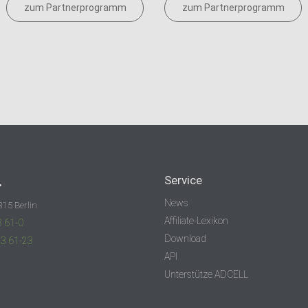
zum Partnerprogramm
zum Partnerprogramm
.
Service
News
315 Berlin
Affiliate-Lexikon
3 61-0
Download
83 61-23
API
Unterstütze ADCELL