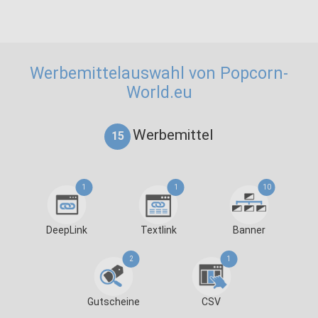
Werbemittelauswahl von Popcorn-
World.eu
Werbemittel
15
1
1
10
DeepLink
Textlink
Banner
2
1
Gutscheine
CSV