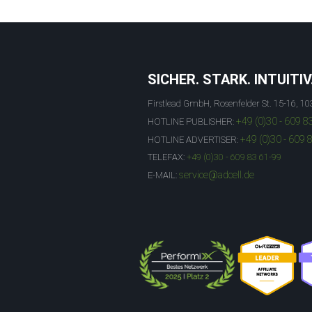
SICHER. STARK. INTUITIV
Firstlead GmbH, Rosenfelder St. 15-16, 10
+49 (0)30 - 609 8
HOTLINE PUBLISHER:
+49 (0)30 - 609 
HOTLINE ADVERTISER:
TELEFAX:
+49 (0)30 - 609 83 61-99
service@adcell.de
E-MAIL: