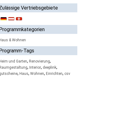
Zulässige Vertriebsgebiete
Programmkategorien
Haus & Wohnen
Programm-Tags
,
,
Heim und Garten
Renovierung
,
,
,
Raumgestaltung
Interior
deeplink
,
,
,
,
gutscheine
Haus
Wohnen
Einrichten
csv