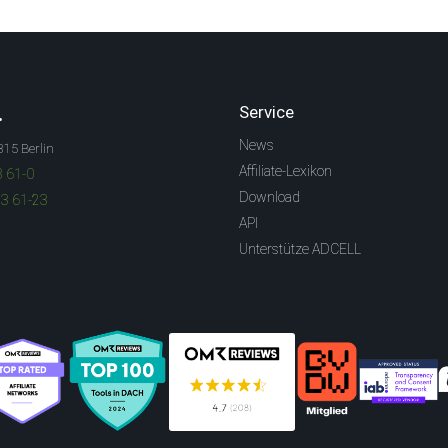
.
Service
News
315 Berlin
Affiliate-Lexikon
3 61-0
Download
83 61-23
API
Unterstütze ADCELL