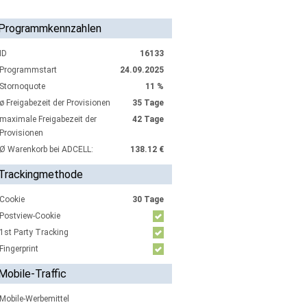
Programmkennzahlen
ID
16133
Programmstart
24.09.2025
Stornoquote
11 %
ø Freigabezeit der Provisionen
35 Tage
maximale Freigabezeit der
42 Tage
Provisionen
Ø Warenkorb bei ADCELL:
138.12 €
Trackingmethode
Cookie
30 Tage
Postview-Cookie
1st Party Tracking
Fingerprint
Mobile-Traffic
Mobile-Werbemittel