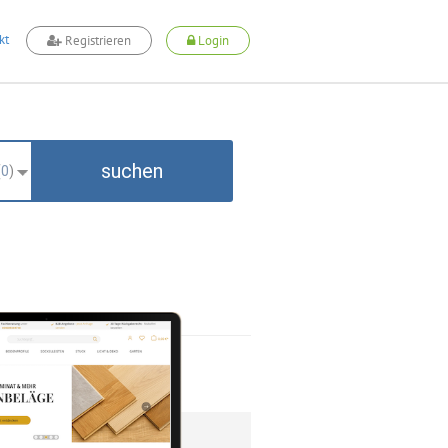
kt
Registrieren
Login
suchen
(
0
)