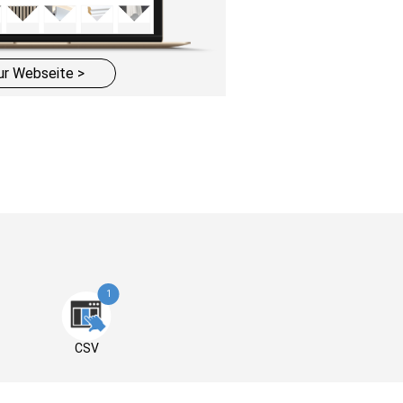
ur Webseite >
1
CSV