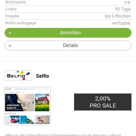
n.a.
Stornoquote
90 Tage
Cookie
bis 6 Wochen
Freigabe
verfügbar
Mobil-Landingpage
Anmelden
Details
Selfio
2,00%
PRO SALE
Selfio ist der Online-Shop für DIY-Heimwerker rund um Heizung, Lüftung,