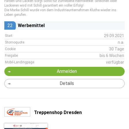
Farben und Lacken sorgt Schill für zufriedene Heimwerker. Streichen oder
Lackieren wird mit Schill garantiert ein voller Erfolg!
Die Marke Schill wurde von dem Industrieunternehmen Kluthe wieder ins
Leben gerufen.
22
Werbemittel
29.09.2021
Start
n.a.
Stornoquote
30 Tage
Cookie
bis 6 Wochen
Freigabe
verfügbar
Mobil-Landingpage
Anmelden
Details
Treppenshop Dresden