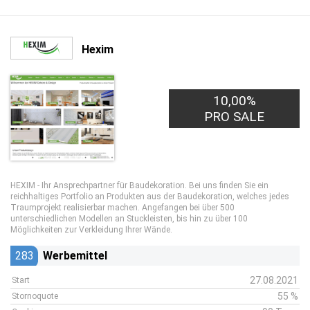
Hexim
10,00%
PRO SALE
HEXIM - Ihr Ansprechpartner für Baudekoration. Bei uns finden Sie ein
reichhaltiges Portfolio an Produkten aus der Baudekoration, welches jedes
Traumprojekt realisierbar machen. Angefangen bei über 500
unterschiedlichen Modellen an Stuckleisten, bis hin zu über 100
Möglichkeiten zur Verkleidung Ihrer Wände.
283
Werbemittel
27.08.2021
Start
55 %
Stornoquote