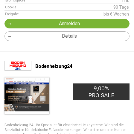
n.a.
Stornoquote
90 Tage
Cookie
bis 6 Wochen
Freigabe
Anmelden
Details
Bodenheizung24
9,00%
PRO SALE
Bodenheizung 24 - Ihr Spezialist für elektrische Heizsysteme! Wir sind die
Spezialisten für elektrische Fußbodenheizungen. Wir bieten unseren Kunden