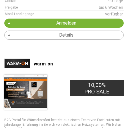
90 Tage
Cookie
bis 6 Wochen
Freigabe
verfügbar
Mobil-Landingpage
Anmelden
Details
warm-on
10,00%
PRO SALE
B2B Portal für Wärmekomfort besteht aus einem Team von Fachleuten mit
jahrelanger Erfahrung im Bereich von elektrischen Heizsystemen. Wir bieten