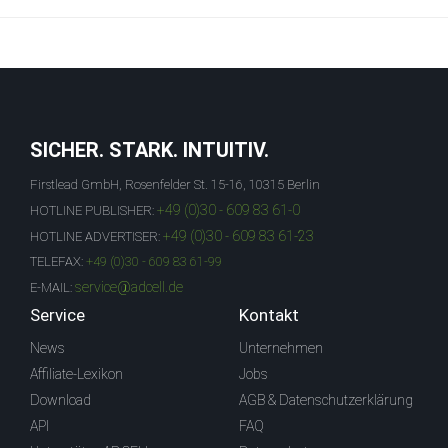
SICHER. STARK. INTUITIV.
Firstlead GmbH, Rosenfelder St. 15-16, 10315 Berlin
+49 (0)30 - 609 83 61-0
HOTLINE PUBLISHER:
+49 (0)30 - 609 83 61-23
HOTLINE ADVERTISER:
TELEFAX:
+49 (0)30 - 609 83 61-99
service@adcell.de
E-MAIL:
Service
Kontakt
News
Unternehmen
Affiliate-Lexikon
Jobs
Download
AGB & Datenschutzerklärung
API
FAQ