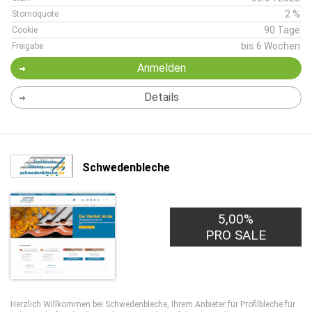
2 %
Stornoquote
90 Tage
Cookie
bis 6 Wochen
Freigabe
Anmelden
Details
Schwedenbleche
5,00%
PRO SALE
Herzlich Willkommen bei Schwedenbleche, Ihrem Anbieter für Profilbleche für