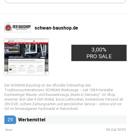
schwan-baushop.de
3,00%
PRO SALE
Der SCHWAN Baushop ist der offizielle Onlineshop des
Traditionsunternehmens SCHWAN Werkzeuge – seit 1884 Hersteller
hochwertiger Maurer- und Bauwerkzeuge „Made in Germany“. Im Shop
erwarten dich über 8.000 Artikel, kurze Lieferzeiten, kostenloser Versand ab
200 EUR, sichere Zahlungsarten und persönlicher Service – online und vor
Ort im firmeneigenen Fachmarkt in Remscheid.
29
Werbemittel
30.04.2025
Start