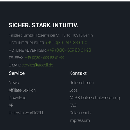
SICHER. STARK. INTUITIV.
Firstlead GmbH, Rosenfelder St. 15-16, 10315 Berlin
+49 (0)30 - 609 83 61-0
HOTLINE PUBLISHER:
+49 (0)30 - 609 83 61-23
HOTLINE ADVERTISER:
TELEFAX:
+49 (0)30 - 609 83 61-99
service@adcell.de
E-MAIL:
Service
Kontakt
News
Unternehmen
Affiliate-Lexikon
Jobs
Download
AGB & Datenschutzerklärung
API
FAQ
Unterstütze ADCELL
Datenschutz
Impressum