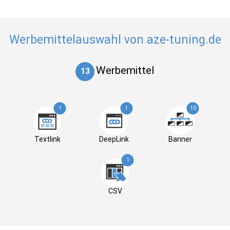
Werbemittelauswahl von aze-tuning.de
Werbemittel
13
1
1
10
Textlink
DeepLink
Banner
1
CSV