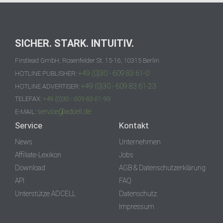
SICHER. STARK. INTUITIV.
Firstlead GmbH, Rosenfelder St. 15-16, 10315 Berlin
+49 (0)30 - 609 83 61-0
HOTLINE PUBLISHER:
+49 (0)30 - 609 83 61-23
HOTLINE ADVERTISER:
TELEFAX:
+49 (0)30 - 609 83 61-99
service@adcell.de
E-MAIL:
Service
Kontakt
News
Unternehmen
Affiliate-Lexikon
Jobs
Download
AGB & Datenschutzerklärung
API
FAQ
Unterstütze ADCELL
Datenschutz
Impressum