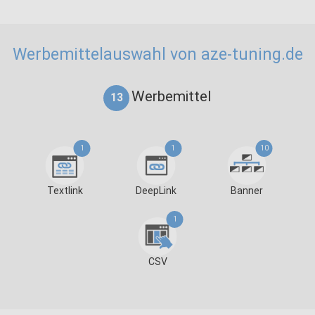
Werbemittelauswahl von aze-tuning.de
Werbemittel
13
1
1
10
Textlink
DeepLink
Banner
1
CSV