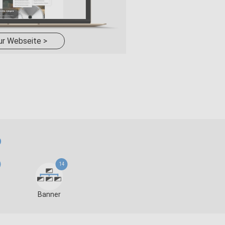
ur Webseite >
p
14
Banner