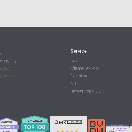
.
Service
News
315 Berlin
Affiliate-Lexikon
3 61-0
Download
83 61-23
API
Unterstütze ADCELL