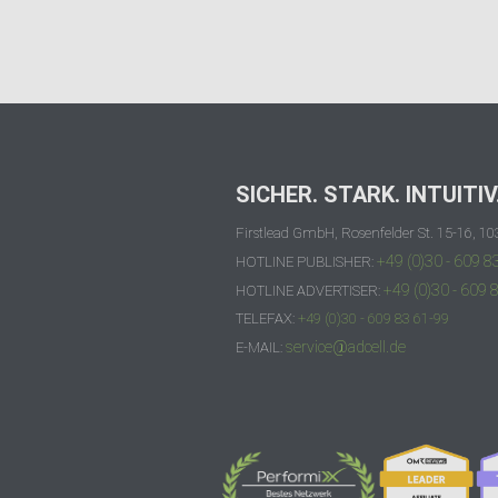
SICHER. STARK. INTUITIV
Firstlead GmbH, Rosenfelder St. 15-16, 10
+49 (0)30 - 609 8
HOTLINE PUBLISHER:
+49 (0)30 - 609 
HOTLINE ADVERTISER:
TELEFAX:
+49 (0)30 - 609 83 61-99
service@adcell.de
E-MAIL: