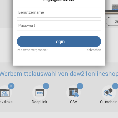
Sale
7,00 - 10,00 %
z
Login
Als Affiliate registrieren
Passwort vergessen?
abbrechen
Werbemittelauswahl von daw21onlinesho
8
1
1
1
extlinks
DeepLink
CSV
Gutschein