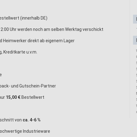
stellwert (innerhalb DE)
12:00 Uhr werden noch am selben Werktag verschickt
nd Heimwerker direkt ab eigenem Lager
, Kreditkarte u.v.m.
e
back- und Gutschein-Partner
nur
15,00 €
Bestellwert
schnitt von
ca. 4-6 %
hochwertige Industrieware