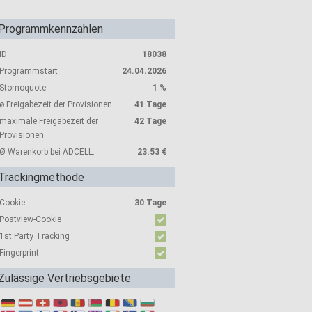
Programmkennzahlen
ID
18038
Programmstart
24.04.2026
Stornoquote
1 %
ø Freigabezeit der Provisionen
41 Tage
maximale Freigabezeit der
42 Tage
Provisionen
Ø Warenkorb bei ADCELL:
23.53 €
Trackingmethode
Cookie
30 Tage
Postview-Cookie
1st Party Tracking
Fingerprint
Zulässige Vertriebsgebiete