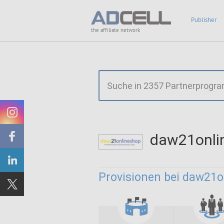
Publisher
the affiliate network
daw21onli
Provisionen bei daw21o