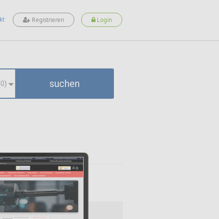
kt
Registrieren
Login
suchen
(
0
)