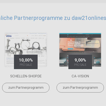
liche Partnerprogramme zu daw21online
10,00%
9,00%
PRO SALE
PRO SALE
SCHELLEN-SHOP.DE
CA-VISION
zum Partnerprogramm
zum Partnerprogramm