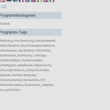
+25
Programmkategorien
Technik
Programm-Tags
,
,
,
Werkzeug
Handwerkzeug
Industriebedarf
,
,
Gewindebohrer
Maschinengewindebohrer
,
,
,
Schneideisen
Spiralbohrer
HSS Bohrer
,
,
,
Stufenbohrer
Bohrkrone
Lochsäge
,
,
Schleifscheiben
Fächerscheiben
,
,
,
Schleifpapier
Kabelbinder
Kabelschuhe
,
,
Schrumpfschlauch
Schlauchschellen
,
,
Magnete
Neodym-Magnete
,
,
,
Schwerlastanker
Heimwerken
DIY
,
,
,
Werkstattzubehör
Eisenwaren.
deeplink
,
csv
gutscheine