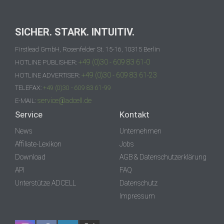
SICHER. STARK. INTUITIV.
Firstlead GmbH, Rosenfelder St. 15-16, 10315 Berlin
+49 (0)30 - 609 83 61-0
HOTLINE PUBLISHER:
+49 (0)30 - 609 83 61-23
HOTLINE ADVERTISER:
TELEFAX:
+49 (0)30 - 609 83 61-99
service@adcell.de
E-MAIL:
Service
Kontakt
News
Unternehmen
Affiliate-Lexikon
Jobs
Download
AGB & Datenschutzerklärung
API
FAQ
Unterstütze ADCELL
Datenschutz
Impressum