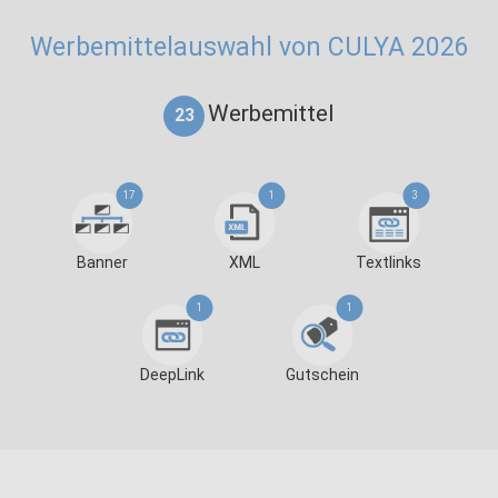
Werbemittelauswahl von CULYA 2026
Werbemittel
23
17
1
3
Banner
XML
Textlinks
1
1
DeepLink
Gutschein