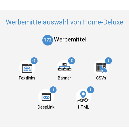
Werbemittelauswahl von Home-Deluxe
Werbemittel
172
45
123
2
Textlinks
Banner
CSVs
1
1
DeepLink
HTML