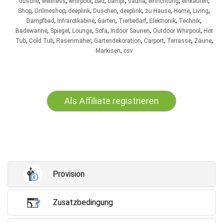
,
,
,
,
,
,
,
,
dusche
wellness
whirpool
bad
dampf
sauna
einrichtung
einkaufen
,
,
,
,
,
,
,
,
Shop
Onlineshop
deeplink
Duschen
deeplink
zu Hause
Home
Living
,
,
,
,
,
,
Dampfbad
Infrarotkabine
Garten
Tierbedarf
Elektronik
Technik
,
,
,
,
,
,
Badewanne
Spiegel
Lounge
Sofa
Indoor Saunen
Outdoor Whirpool
Hot
,
,
,
,
,
,
,
Tub
Cold Tub
Rasenmäher
Gartendekoration
Carport
Terrasse
Zäune
,
Markisen
csv
Als Affiliate registrieren
Provision
Zusatzbedingung