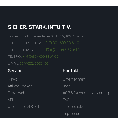
SICHER. STARK. INTUITIV.
Firstlead GmbH, Rosenfelder St. 15-16, 10315 Berlin
+49 (0)30 - 609 83 61-0
HOTLINE PUBLISHER:
+49 (0)30 - 609 83 61-23
HOTLINE ADVERTISER:
TELEFAX:
+49 (0)30 - 609 83 61-99
service@adcell.de
E-MAIL:
Service
Kontakt
News
Unternehmen
Affiliate-Lexikon
Jobs
Download
AGB & Datenschutzerklärung
API
FAQ
Unterstütze ADCELL
Datenschutz
Impressum