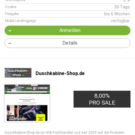
0 %
Stornoquote
30 Tage
Cookie
bis 6 Wochen
Freigabe
verfügbar
Mobil-Landingpage
Anmelden
Details
Duschkabine-Shop.de
8,00%
PRO SALE
Duschkabine-Shop.de ist HSK-Fachhändler und seit 2009 auf die Produkte