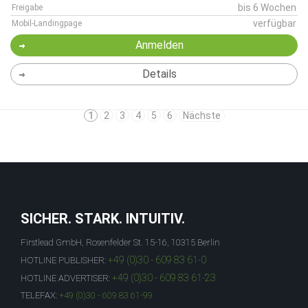
bis 6 Wochen
Freigabe
verfügbar
Mobil-Landingpage
Anmelden
Details
1
2
3
4
5
6
Nächste
SICHER. STARK. INTUITIV.
Firstlead GmbH, Rosenfelder St. 15-16, 10315 Berlin
+49 (0)30 - 609 83 61-0
HOTLINE PUBLISHER:
+49 (0)30 - 609 83 61-23
HOTLINE ADVERTISER:
TELEFAX:
+49 (0)30 - 609 83 61-99