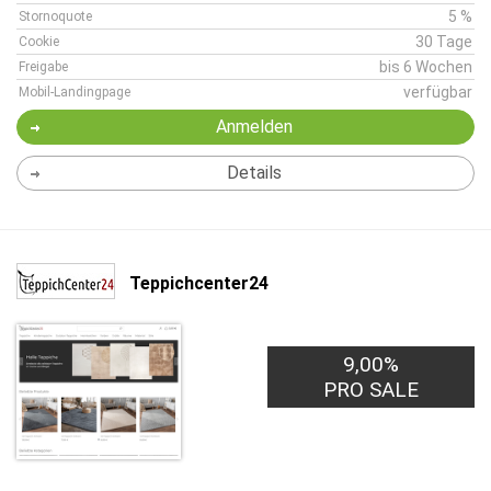
5 %
Stornoquote
30 Tage
Cookie
bis 6 Wochen
Freigabe
verfügbar
Mobil-Landingpage
Anmelden
Details
Teppichcenter24
9,00%
PRO SALE