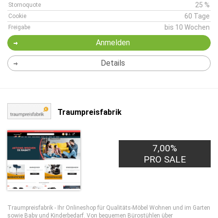
25 %
Stornoquote
60 Tage
Cookie
bis 10 Wochen
Freigabe
Anmelden
Details
Traumpreisfabrik
7,00%
PRO SALE
Traumpreisfabrik - Ihr Onlineshop für Qualitäts-Möbel Wohnen und im Garten
sowie Baby und Kinderbedarf. Von bequemen Bürostühlen über