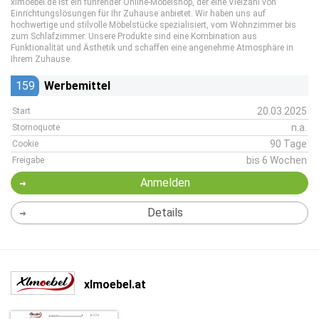
xlmoebel.de ist ein führender Online-Möbelshop, der eine Vielzahl von
Einrichtungslösungen für Ihr Zuhause anbietet. Wir haben uns auf
hochwertige und stilvolle Möbelstücke spezialisiert, vom Wohnzimmer bis
zum Schlafzimmer. Unsere Produkte sind eine Kombination aus
Funktionalität und Ästhetik und schaffen eine angenehme Atmosphäre in
Ihrem Zuhause.
159
Werbemittel
20.03.2025
Start
n.a.
Stornoquote
90 Tage
Cookie
bis 6 Wochen
Freigabe
Anmelden
Details
xlmoebel.at