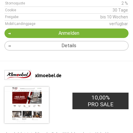
2 %
Stornoquote
30 Tage
Cookie
bis 10 Wochen
Freigabe
verfügbar
Mobil-Landingpage
Anmelden
Details
xlmoebel.de
10,00%
PRO SALE