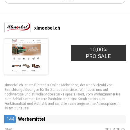
xlmoebel.ch
10,00%
PRO SALE
xlmoebel.ch ist ein führender Online-Möbelshop, der eine Vielzahl von
Einrichtungslösungen für Ihr Zuhause anbietet. Wir haben uns auf
hochwertige und stilvolle Möbelstücke spezialisiert, vom Wohnzimmer bis
zum Schlafzimmer. Unsere Produkte sind eine Kombination aus
Funktionalität und Ästhetik und schaffen eine angenehme Atmosphäre in
Ihrem Zuhause.
144
Werbemittel
20.03.2025
Start