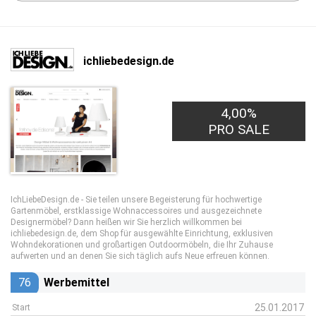
ichliebedesign.de
4,00%
PRO SALE
IchLiebeDesign.de - Sie teilen unsere Begeisterung für hochwertige
Gartenmöbel, erstklassige Wohnaccessoires und ausgezeichnete
Designermöbel? Dann heißen wir Sie herzlich willkommen bei
ichliebedesign.de, dem Shop für ausgewählte Einrichtung, exklusiven
Wohndekorationen und großartigen Outdoormöbeln, die Ihr Zuhause
aufwerten und an denen Sie sich täglich aufs Neue erfreuen können.
76
Werbemittel
25.01.2017
Start