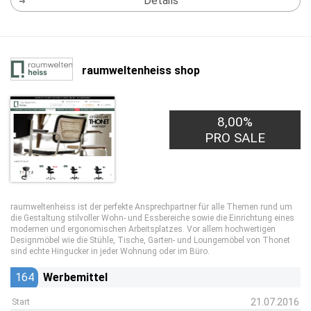
Details
raumweltenheiss shop
8,00%
PRO SALE
raumweltenheiss ist der perfekte Ansprechpartner für alle Themen rund um
die Gestaltung stilvoller Wohn- und Essbereiche sowie die Einrichtung eines
modernen und ergonomischen Arbeitsplatzes. Vor allem hochwertigen
Designmöbel wie die Stühle, Tische, Garten- und Loungemöbel von Thonet
sind echte Hingucker in jeder Wohnung oder im Büro.
164
Werbemittel
21.07.2016
Start