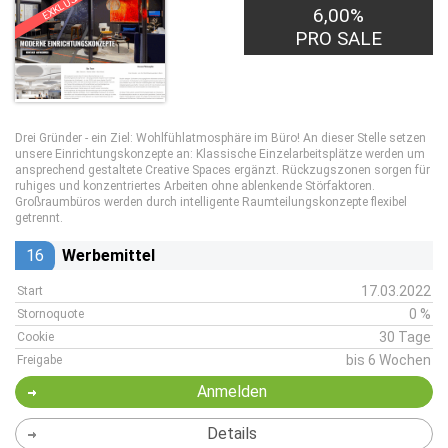
EXKLUSIV
6,00%
PRO SALE
Drei Gründer - ein Ziel: Wohlfühlatmosphäre im Büro! An dieser Stelle setzen
unsere Einrichtungskonzepte an: Klassische Einzelarbeitsplätze werden um
ansprechend gestaltete Creative Spaces ergänzt. Rückzugszonen sorgen für
ruhiges und konzentriertes Arbeiten ohne ablenkende Störfaktoren.
Großraumbüros werden durch intelligente Raumteilungskonzepte flexibel
getrennt.
16
Werbemittel
17.03.2022
Start
0 %
Stornoquote
30 Tage
Cookie
bis 6 Wochen
Freigabe
Anmelden
Details