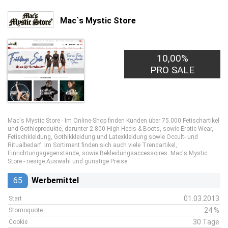
Mac`s Mystic Store
10,00%
PRO SALE
Mac's Mystic Store - Im Online-Shop finden Kunden über 75.000 Fetischartikel
und Gothicprodukte, darunter 2.800 High Heels & Boots, sowie Erotic Wear,
Fetischkleidung, Gothikkleidung und Latexkleidung sowie Occult- und
Ritualbedarf. Im Sortiment finden sich auch viele Trendartikel,
Einrichtungsgegenstände, sowie Bekleidungsaccessoires. Mac's Mystic
Store - riesige Auswahl und günstige Preise.
65
Werbemittel
01.03.2013
Start
24 %
Stornoquote
30 Tage
Cookie