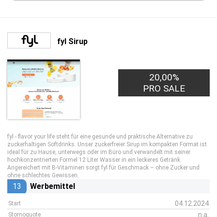
fyl Sirup
20,00%
PRO SALE
fyl - flavor your life steht für eine gesunde und praktische Alternative zu
zuckerhaltigen Softdrinks. Unser zuckerfreier Sirup im kompakten Format ist
ideal für zu Hause, unterwegs oder im Büro und verwandelt mit seiner
hochkonzentrierten Formel 12 Liter Wasser in ein leckeres Getränk.
Angereichert mit B-Vitaminen sorgt fyl für Geschmack – ohne Zucker und
ohne schlechtes Gewissen.
13
Werbemittel
04.12.2024
Start
n.a.
Stornoquote