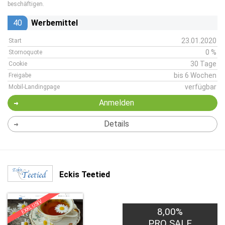
beschäftigen.
40
Werbemittel
23.01.2020
Start
0 %
Stornoquote
30 Tage
Cookie
bis 6 Wochen
Freigabe
verfügbar
Mobil-Landingpage
Anmelden
Details
Eckis Teetied
EXKLUSIV
8,00%
PRO SALE