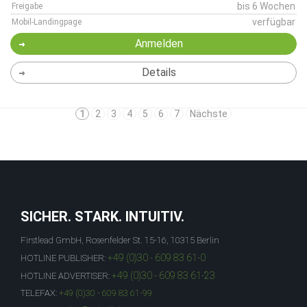
bis 6 Wochen
Freigabe
verfügbar
Mobil-Landingpage
Anmelden
Details
1
2
3
4
5
6
7
Nächste
SICHER. STARK. INTUITIV.
Firstlead GmbH, Rosenfelder St. 15-16, 10315 Berlin
+49 (0)30 - 609 83 61-0
HOTLINE PUBLISHER:
+49 (0)30 - 609 83 61-23
HOTLINE ADVERTISER:
TELEFAX:
+49 (0)30 - 609 83 61-99