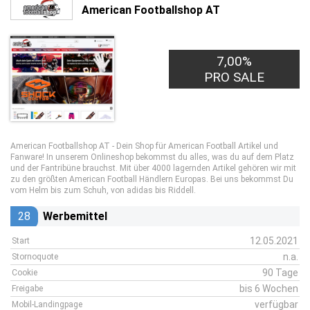
American Footballshop AT
7,00%
PRO SALE
American Footballshop AT - Dein Shop für American Football Artikel und
Fanware! In unserem Onlineshop bekommst du alles, was du auf dem Platz
und der Fantribüne brauchst. Mit über 4000 lagernden Artikel gehören wir mit
zu den größten American Football Händlern Europas. Bei uns bekommst Du
vom Helm bis zum Schuh, von adidas bis Riddell.
28
Werbemittel
12.05.2021
Start
n.a.
Stornoquote
90 Tage
Cookie
bis 6 Wochen
Freigabe
verfügbar
Mobil-Landingpage