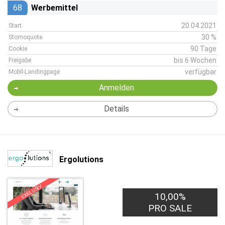
68
Werbemittel
20.04.2021
Start
30 %
Stornoquote
90 Tage
Cookie
bis 6 Wochen
Freigabe
verfügbar
Mobil-Landingpage
Anmelden
Details
Ergolutions
EXKLUSIV
10,00%
PRO SALE