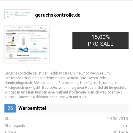
geruchskontrolle.de
15,00%
PRO SALE
Geruchskontrolle.de ist der Fachhandels Online-Shop wenn es um
Geruchsbeseitigung der schlimmsten Gerüche, wie Katzen- oder
Hundeuringeruch, Menschenurin, Erbrochenes, Heizölgeruch, ranzigen
Milchgeruch usw. geht. BactoDes wird im eigenen Haus in Ilsfeld hergestellt.
Wir geben unseren Kunden eine verkaufsfördernde "Geruch weg oder Geld
zurück" Garantie. Reklamationsquote weit unter 1%.
26
Werbemittel
29.06.2018
Start
n.a.
Stornoquote
30 Tage
Cookie