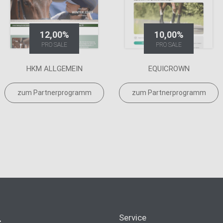
12,00%
10,00%
PRO SALE
PRO SALE
HKM ALLGEMEIN
EQUICROWN
zum Partnerprogramm
zum Partnerprogramm
.
Service