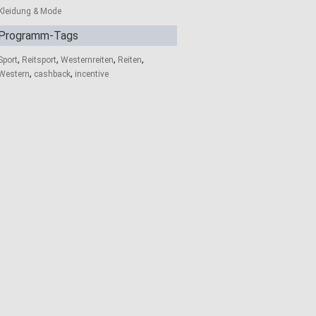
Kleidung & Mode
Programm-Tags
,
,
,
,
Sport
Reitsport
Westernreiten
Reiten
,
,
Western
cashback
incentive