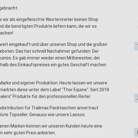
gebracht.
 wir als eingefleischte Westernreiter keinen Shop
d die benötigten Produkte liefern kann, die wir so
machen!
tweit eingekauft und über unseren Shop und die großen
eboten. Das hat schnell Nachahmer gefunden. Der
inös. Es gab immer wieder einen Mitbewerber, der
rhalb des Einkaufspreises ein gutes Geschäft machen
n Marke und eigener Produktion. Heute lassen wir unsere
rmarkten diese unter dem Label
"Thor Equine"
. Seit 2018
alero" Produkte für den professionellen Reiter.
adistribution für Trailmax Packtaschen anvertraut
ute Topseller. Genauso wie unsere Lassos.
igenen Marken können wir unseren Kunden heute eine
m sehr guten Preis anbieten.