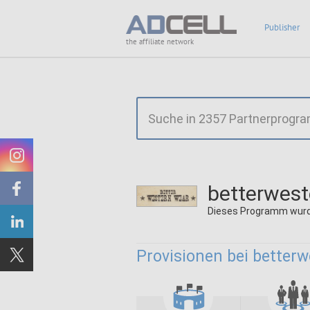
Publisher
the affiliate network
betterwes
Dieses Programm wurd
Provisionen bei better