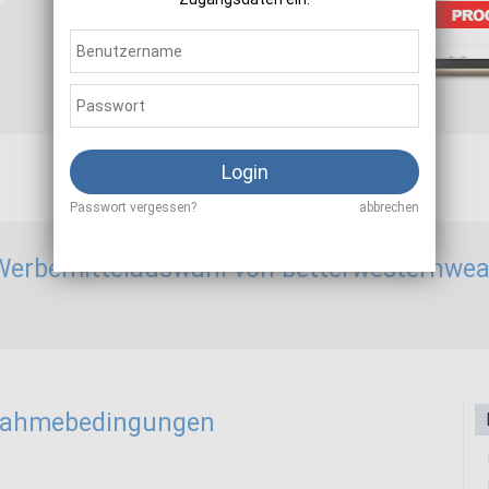
Sale
10,00 %
Login
Passwort vergessen?
abbrechen
Werbemittelauswahl von betterwesternwea
lnahmebedingungen