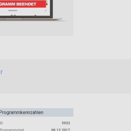
r
Programmkennzahlen
ID
5923
Programmstart
08.12.2017