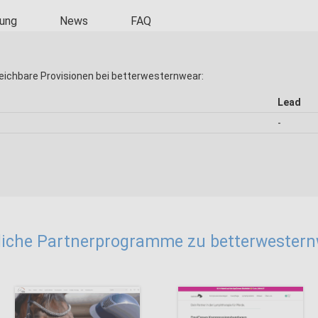
ung
News
FAQ
eichbare Provisionen bei betterwesternwear:
Lead
-
iche Partnerprogramme zu betterwester