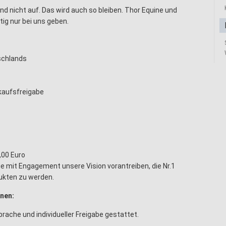
nd nicht auf. Das wird auch so bleiben. Thor Equine und
tig nur bei uns geben.
schlands
kaufsfreigabe
,00 Euro
ie mit Engagement unsere Vision vorantreiben, die Nr.1
dukten zu werden.
onen:
ache und individueller Freigabe gestattet.