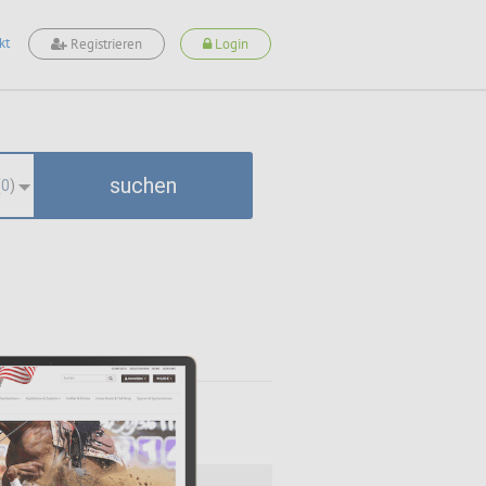
kt
Registrieren
Login
suchen
(
0
)