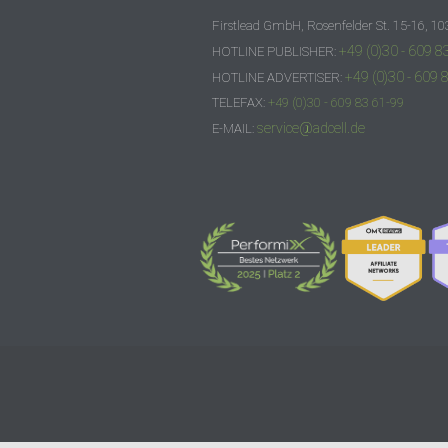
Firstlead GmbH, Rosenfelder St. 15-16, 10
+49 (0)30 - 609 8
HOTLINE PUBLISHER:
+49 (0)30 - 609 
HOTLINE ADVERTISER:
TELEFAX:
+49 (0)30 - 609 83 61-99
service@adcell.de
E-MAIL: