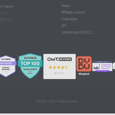
News
315 Berlin
Affiliate-Lexikon
3 61-0
Download
83 61-23
API
Unterstütze ADCELL
©2003 - 2026 Firstlead GmbH