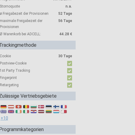
Stornoquote
n.a.
ø Freigabezeit der Provisionen
52 Tage
maximale Freigabezeit der
56 Tage
Provisionen
Ø Warenkorb bei ADCELL:
44.28 €
Trackingmethode
Cookie
30 Tage
Postview-Cookie
1st Party Tracking
Fingerprint
Retargeting
Zulässige Vertriebsgebiete
+10
Programmkategorien