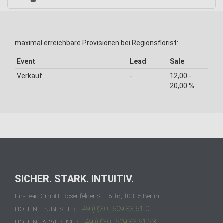
maximal erreichbare Provisionen bei Regionsflorist:
Event
Lead
Sale
Verkauf
-
12,00 -
20,00 %
SICHER. STARK. INTUITIV.
Firstlead GmbH, Rosenfelder St. 15-16, 10315 Berlin
+49 (0)30 - 609 83 61-0
HOTLINE PUBLISHER:
+49 (0)30 - 609 83 61-23
HOTLINE ADVERTISER: