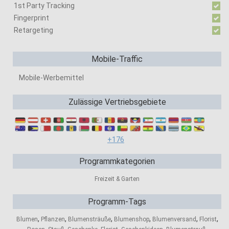
1st Party Tracking
Fingerprint
Retargeting
Mobile-Traffic
Mobile-Werbemittel
Zulässige Vertriebsgebiete
+176
Programmkategorien
Freizeit & Garten
Programm-Tags
,
,
,
,
,
,
Blumen
Pflanzen
Blumensträuße
Blumenshop
Blumenversand
Florist