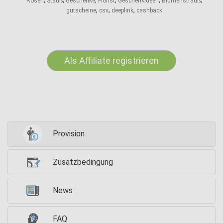
,
,
,
,
,
,
Rosen
Stauß
Geschenke
Florist
Geschenkideen
Blumenstrauß
,
,
,
gutscheine
csv
deeplink
cashback
Als Affiliate registrieren
Provision
Zusatzbedingung
News
FAQ