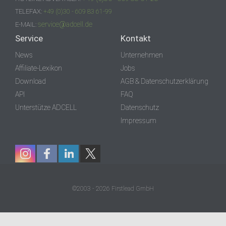
TELEFAX:
+49 (0)30 - 609 83 61-99
service@adcell.de
E-MAIL:
Service
Kontakt
News
Unternehmen
Affiliate-Lexikon
Jobs
Download
AGB & Datenschutzerklärung
API
FAQ
Unterstütze ADCELL
Datenschutz
Impressum
©2003 - 2026 Firstlead GmbH