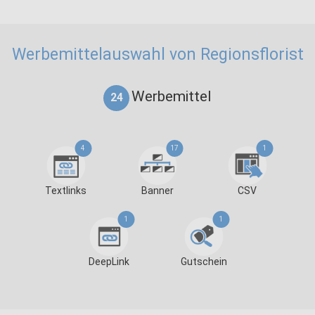
Werbemittelauswahl von Regionsflorist
Werbemittel
24
4
17
1
Textlinks
Banner
CSV
1
1
DeepLink
Gutschein