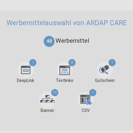
Werbemittelauswahl von ARDAP CARE
Werbemittel
48
1
13
1
DeepLink
Textlinks
Gutschein
32
1
Banner
CSV