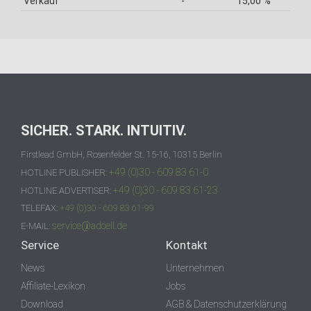
Verkauf
-
15,00 %
SICHER. STARK. INTUITIV.
Firstlead GmbH, Rosenfelder St. 15-16, 10315 Berlin
+49 (0)30 - 609 83 61-0
HOTLINE PUBLISHER:
+49 (0)30 - 609 83 61-23
HOTLINE ADVERTISER:
TELEFAX:
+49 (0)30 - 609 83 61-99
service@adcell.de
E-MAIL:
Service
Kontakt
News
Unternehmen
Affiliate-Lexikon
Jobs
Download
AGB & Datenschutzerklärung