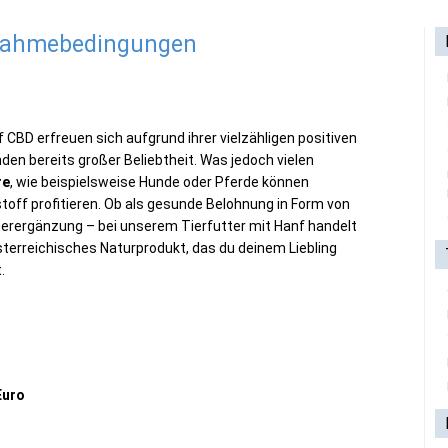
lnahmebedingungen
 CBD erfreuen sich aufgrund ihrer vielzähligen positiven
en bereits großer Beliebtheit. Was jedoch vielen
re
, wie beispielsweise Hunde oder Pferde können
off proﬁtieren. Ob als gesunde Belohnung in Form von
utterergänzung – bei unserem Tierfutter mit Hanf handelt
österreichisches Naturprodukt, das du deinem Liebling
.
Euro