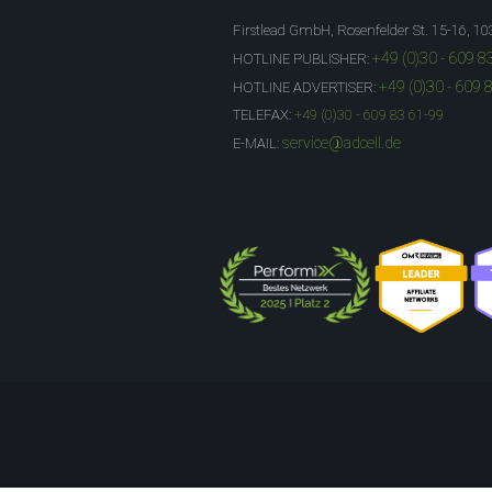
Firstlead GmbH, Rosenfelder St. 15-16, 10
+49 (0)30 - 609 8
HOTLINE PUBLISHER:
+49 (0)30 - 609 
HOTLINE ADVERTISER:
TELEFAX:
+49 (0)30 - 609 83 61-99
service@adcell.de
E-MAIL: