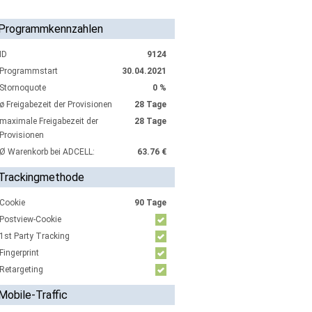
Programmkennzahlen
ID
9124
Programmstart
30.04.2021
Stornoquote
0 %
ø Freigabezeit der Provisionen
28 Tage
maximale Freigabezeit der
28 Tage
Provisionen
Ø Warenkorb bei ADCELL:
63.76 €
Trackingmethode
Cookie
90 Tage
Postview-Cookie
1st Party Tracking
Fingerprint
Retargeting
Mobile-Traffic