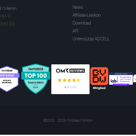
News
315 Berlin
Affiliate-Lexikon
3 61-0
Download
83 61-23
API
Unterstütze ADCELL
©2003 - 2026 Firstlead GmbH