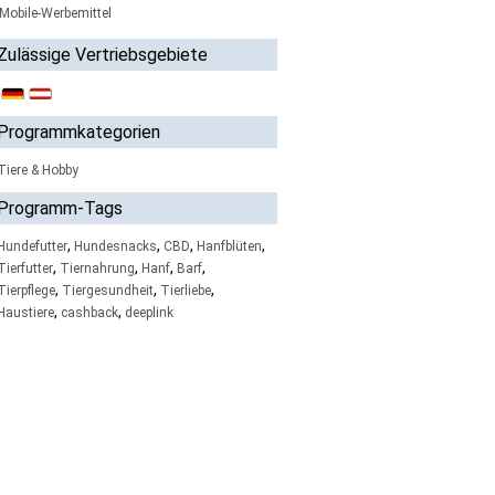
Mobile-Werbemittel
Zulässige Vertriebsgebiete
Programmkategorien
Tiere & Hobby
Programm-Tags
,
,
,
,
Hundefutter
Hundesnacks
CBD
Hanfblüten
,
,
,
,
Tierfutter
Tiernahrung
Hanf
Barf
,
,
,
Tierpflege
Tiergesundheit
Tierliebe
,
,
Haustiere
cashback
deeplink