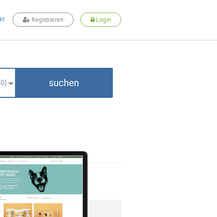
kt
Registrieren
Login
suchen
(
0
)