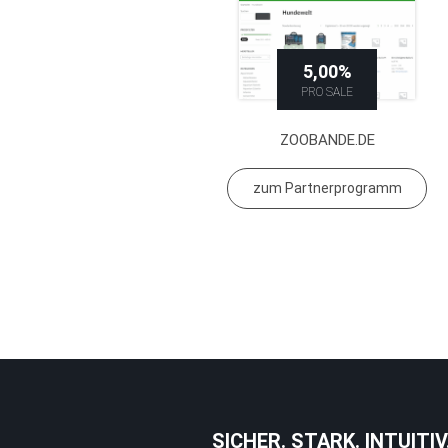
5,00%
PRO SALE
ZOOBANDE.DE
zum Partnerprogramm
SICHER. STARK. INTUITIV