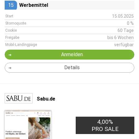
15
Werbemittel
15.05.2025
Start
0 %
Stornoquote
60 Tage
Cookie
bis 6 Wochen
Freigabe
verfügbar
Mobil-Landingpage
Anmelden
Details
Sabu.de
4,00%
PRO SALE