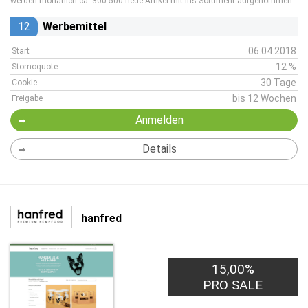
werden monatlich ca. 300-500 neue Artikel mit ins Sortiment aufgenommen.
12
Werbemittel
06.04.2018
Start
12 %
Stornoquote
30 Tage
Cookie
bis 12 Wochen
Freigabe
Anmelden
Details
hanfred
15,00%
PRO SALE