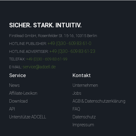
SICHER. STARK. INTUITIV.
Firstlead GmbH, Rosenfelder St. 15-16, 10315 Berlin
+49 (0)30 - 609 83 61-0
HOTLINE PUBLISHER:
+49 (0)30 - 609 83 61-23
HOTLINE ADVERTISER:
TELEFAX:
+49 (0)30 - 609 83 61-99
service@adcell.de
E-MAIL:
Service
Kontakt
News
Unternehmen
Affiliate-Lexikon
Jobs
Download
AGB & Datenschutzerklärung
API
FAQ
Unterstütze ADCELL
Datenschutz
Impressum