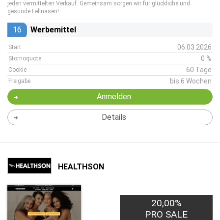
jeden vermittelten Verkauf. Gemeinsam sorgen wir für glückliche und
gesunde Fellnasen!
16
Werbemittel
06.03.2026
Start
0 %
Stornoquote
60 Tage
Cookie
bis 6 Wochen
Freigabe
Anmelden
Details
HEALTHSON
20,00%
PRO SALE