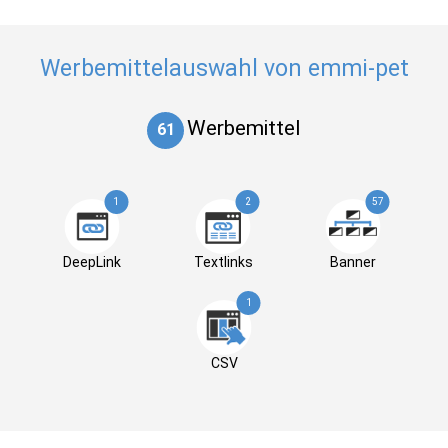
Werbemittelauswahl von emmi-pet
Werbemittel
61
1
2
57
DeepLink
Textlinks
Banner
1
CSV