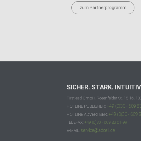
zum Partnerprogramm
SICHER. STARK. INTUITIV
Firstlead GmbH, Rosenfelder St. 15-16, 10
+49 (0)30 - 609 8
HOTLINE PUBLISHER:
+49 (0)30 - 609 
HOTLINE ADVERTISER:
TELEFAX:
+49 (0)30 - 609 83 61-99
service@adcell.de
E-MAIL: