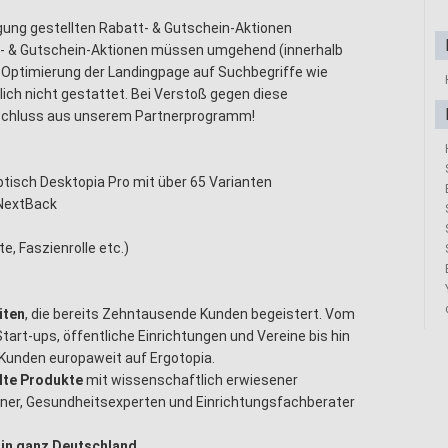
gung gestellten Rabatt- & Gutschein-Aktionen
- & Gutschein-Aktionen müssen umgehend (innerhalb
 Optimierung der Landingpage auf Suchbegriffe wie
lich nicht gestattet. Bei Verstoß gegen diese
schluss aus unserem Partnerprogramm!
btisch Desktopia Pro mit über 65 Varianten
 NextBack
, Faszienrolle etc.)
iten
, die bereits Zehntausende Kunden begeistert. Vom
art-ups, öffentliche Einrichtungen und Vereine bis hin
Kunden europaweit auf Ergotopia.
lte Produkte
mit wissenschaftlich erwiesener
gner, Gesundheitsexperten und Einrichtungsfachberater
 in ganz Deutschland