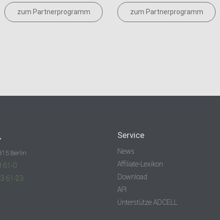
zum Partnerprogramm
zum Partnerprogramm
.
Service
News
315 Berlin
Affiliate-Lexikon
3 61-0
Download
83 61-23
API
Unterstütze ADCELL