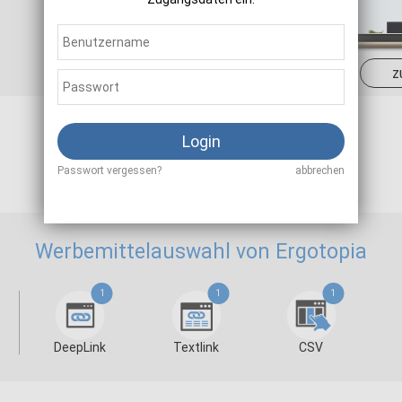
Sale
10,00 %
z
Login
Als Affiliate registrieren
Passwort vergessen?
abbrechen
Werbemittelauswahl von Ergotopia
1
1
1
DeepLink
Textlink
CSV