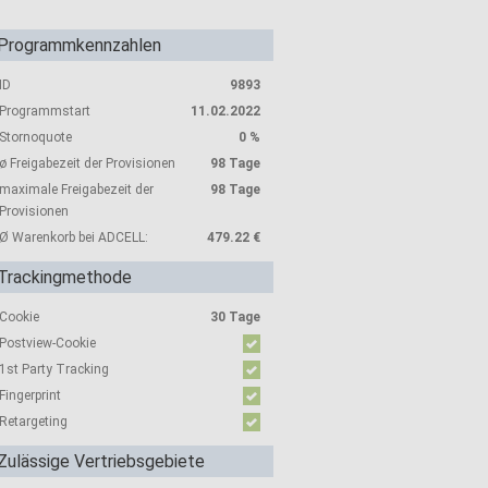
Programmkennzahlen
ID
9893
Programmstart
11.02.2022
Stornoquote
0 %
ø Freigabezeit der Provisionen
98 Tage
maximale Freigabezeit der
98 Tage
Provisionen
Ø Warenkorb bei ADCELL:
479.22 €
Trackingmethode
Cookie
30 Tage
Postview-Cookie
1st Party Tracking
Fingerprint
Retargeting
Zulässige Vertriebsgebiete