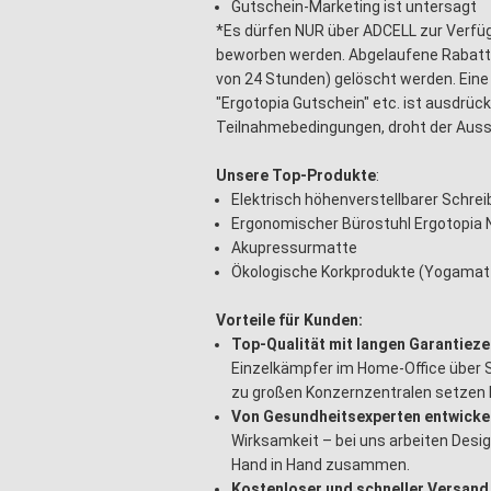
Gutschein-Marketing ist untersagt
*Es dürfen NUR über ADCELL zur Verfü
beworben werden. Abgelaufene Rabatt
von 24 Stunden) gelöscht werden. Eine
"Ergotopia Gutschein" etc. ist ausdrück
Teilnahmebedingungen, droht der Aus
Unsere Top-Produkte
:
Elektrisch höhenverstellbarer Schrei
Ergonomischer Bürostuhl Ergotopia
Akupressurmatte
Ökologische Korkprodukte (Yogamatte
Vorteile für Kunden:
Top-Qualität mit langen Garantieze
Einzelkämpfer im Home-Office über St
zu großen Konzernzentralen setzen 
Von Gesundheitsexperten entwicke
Wirksamkeit – bei uns arbeiten Desi
Hand in Hand zusammen.
Kostenloser und schneller Versand