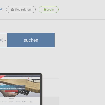
kt
Registrieren
Login
suchen
(
0
)