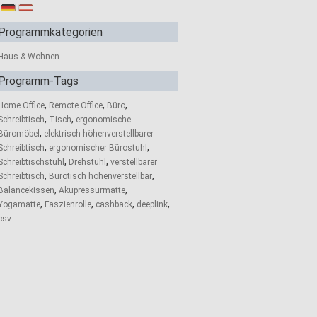
Programmkategorien
Haus & Wohnen
Programm-Tags
,
,
,
Home Office
Remote Office
Büro
,
,
Schreibtisch
Tisch
ergonomische
,
Büromöbel
elektrisch höhenverstellbarer
,
,
Schreibtisch
ergonomischer Bürostuhl
,
,
Schreibtischstuhl
Drehstuhl
verstellbarer
,
,
Schreibtisch
Bürotisch höhenverstellbar
,
,
Balancekissen
Akupressurmatte
,
,
,
,
Yogamatte
Faszienrolle
cashback
deeplink
csv