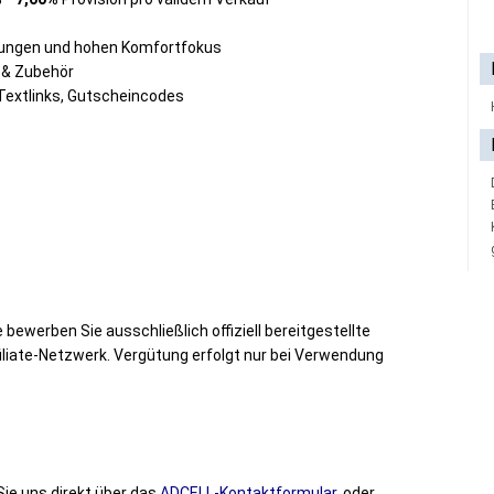
tungen und hohen Komfortfokus
n & Zubehör
 Textlinks, Gutscheincodes
 bewerben Sie ausschließlich offiziell bereitgestellte
iliate-Netzwerk. Vergütung erfolgt nur bei Verwendung
ie uns direkt über das
ADCELL-Kontaktformular
. oder