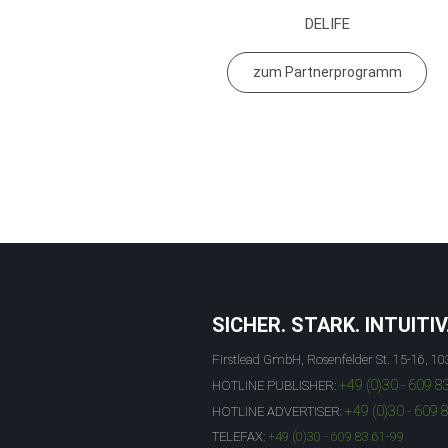
DELIFE
zum Partnerprogramm
SICHER. STARK. INTUITIV
Firstlead GmbH, Rosenfelder St. 15-16, 10
+49 (0)30 - 609 8
HOTLINE PUBLISHER:
+49 (0)30 - 609 
HOTLINE ADVERTISER:
TELEFAX:
+49 (0)30 - 609 83 61-99