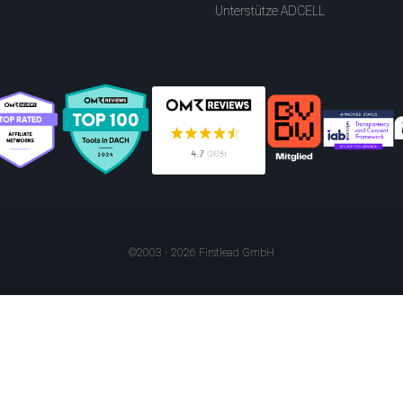
Unterstütze ADCELL
©2003 - 2026 Firstlead GmbH