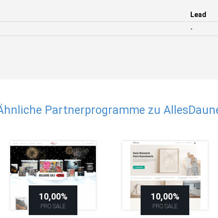
Lead
-
Ähnliche Partnerprogramme zu AllesDaun
10,00%
10,00%
PRO SALE
PRO SALE