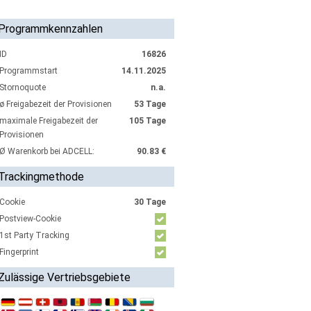
Programmkennzahlen
ID
16826
Programmstart
14.11.2025
Stornoquote
n.a.
ø Freigabezeit der Provisionen
53 Tage
maximale Freigabezeit der
105 Tage
Provisionen
Ø Warenkorb bei ADCELL:
90.83 €
Trackingmethode
Cookie
30 Tage
Postview-Cookie
1st Party Tracking
Fingerprint
Zulässige Vertriebsgebiete