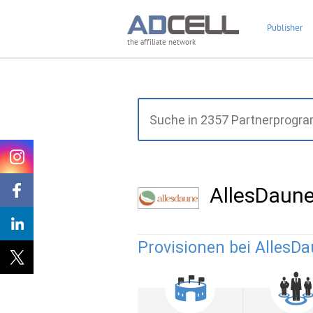
Publisher
the affiliate network
AllesDaun
Provisionen bei AllesDa