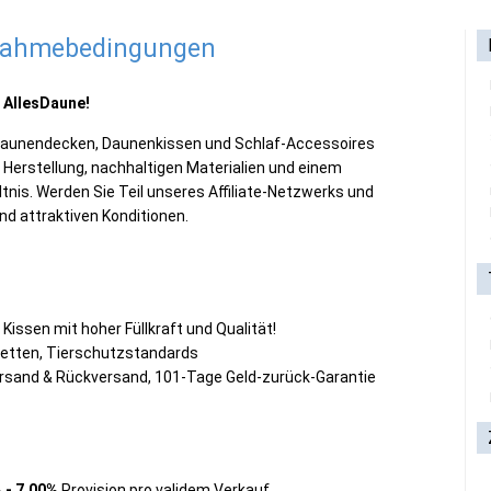
lnahmebedingungen
 AllesDaune!
 Daunendecken, Daunenkissen und Schlaf-Accessoires
 Herstellung, nachhaltigen Materialien und einem
nis. Werden Sie Teil unseres Affiliate-Netzwerks und
nd attraktiven Konditionen.
ssen mit hoher Füllkraft und Qualität!
rketten, Tierschutzstandards
ersand & Rückversand, 101-Tage Geld-zurück-Garantie
 - 7,00%
Provision pro validem Verkauf