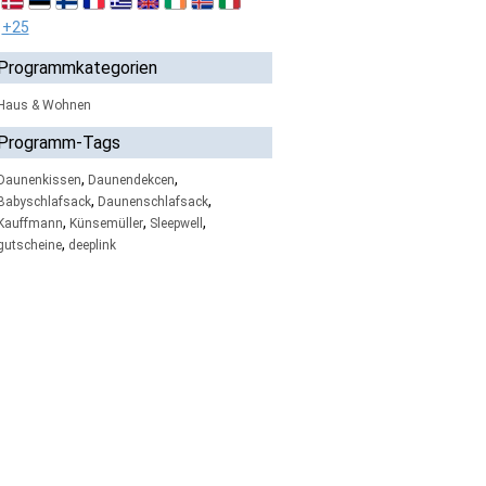
+25
Programmkategorien
Haus & Wohnen
Programm-Tags
,
,
Daunenkissen
Daunendekcen
,
,
Babyschlafsack
Daunenschlafsack
,
,
,
Kauffmann
Künsemüller
Sleepwell
,
gutscheine
deeplink