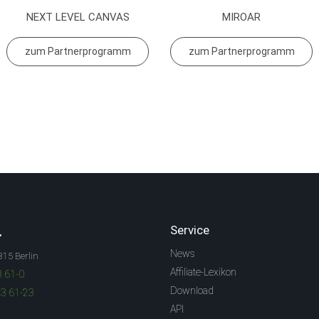
NEXT LEVEL CANVAS
MIROAR
zum Partnerprogramm
zum Partnerprogramm
.
Service
News
315 Berlin
Affiliate-Lexikon
3 61-0
Download
83 61-23
API