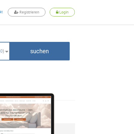
kt
Registrieren
Login
suchen
(
0
)