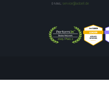
service@adcell.de
E-MAIL: