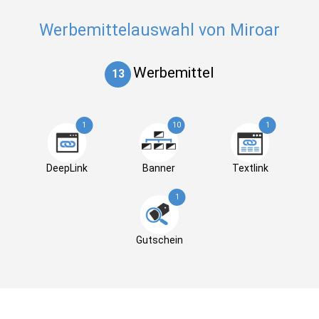
Werbemittelauswahl von Miroar
Werbemittel
13
1
10
1
DeepLink
Banner
Textlink
1
Gutschein