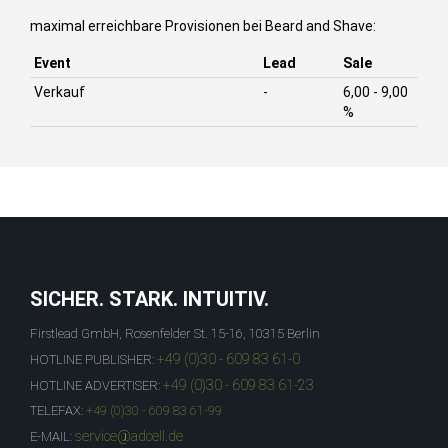
maximal erreichbare Provisionen bei Beard and Shave:
Event
Lead
Sale
Verkauf
-
6,00 - 9,00
%
SICHER. STARK. INTUITIV.
Firstlead GmbH, Rosenfelder St. 15-16, 10315 Berlin
+49 (0)30 - 609 83 61-0
HOTLINE PUBLISHER:
+49 (0)30 - 609 83 61-23
HOTLINE ADVERTISER:
TELEFAX:
+49 (0)30 - 609 83 61-99
service@adcell.de
E-MAIL: