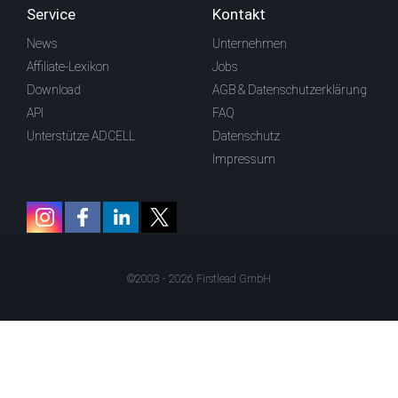
Service
Kontakt
News
Unternehmen
Affiliate-Lexikon
Jobs
Download
AGB & Datenschutzerklärung
API
FAQ
Unterstütze ADCELL
Datenschutz
Impressum
©2003 - 2026 Firstlead GmbH