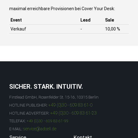
maximal erreichbare Provisionen bei Cover Your Desk:
Event
Lead
Sale
Verkauf
-
10,00 %
SICHER. STARK. INTUITIV.
Firstlead GmbH, Rosenfelder St. 15-16, 10315 Berlin
+49 (0)30 - 609 83 61-0
HOTLINE PUBLISHER:
+49 (0)30 - 609 83 61-23
HOTLINE ADVERTISER:
TELEFAX:
+49 (0)30 - 609 83 61-99
service@adcell.de
E-MAIL:
Service
Kontakt