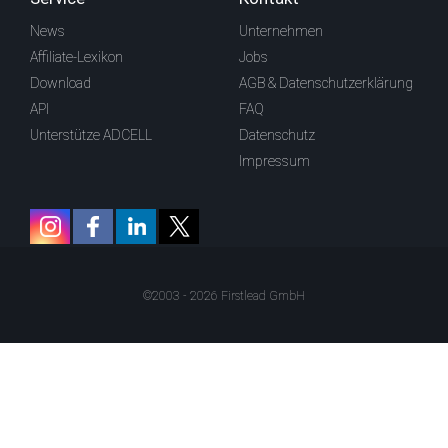
News
Unternehmen
Affiliate-Lexikon
Jobs
Download
AGB & Datenschutzerklärung
API
FAQ
Unterstütze ADCELL
Datenschutz
Impressum
©2003 - 2026 Firstlead GmbH