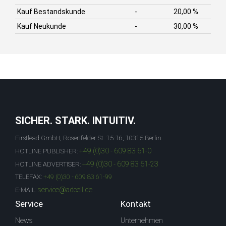
Kauf Bestandskunde
-
20,00 %
Kauf Neukunde
-
30,00 %
SICHER. STARK. INTUITIV.
Firstlead GmbH, Rosenfelder St. 15-16, 10315 Berlin
+49 (0)30 - 609 83 61-0
HOTLINE PUBLISHER:
+49 (0)30 - 609 83 61-23
HOTLINE ADVERTISER:
TELEFAX:
+49 (0)30 - 609 83 61-99
service@adcell.de
E-MAIL:
Service
Kontakt
News
Unternehmen