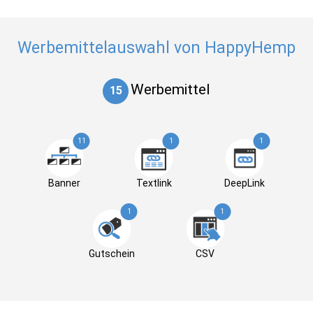
Werbemittelauswahl von HappyHemp
Werbemittel
15
11
1
1
Banner
Textlink
DeepLink
1
1
Gutschein
CSV