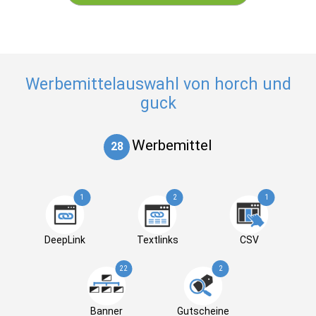
Werbemittelauswahl von horch und
guck
Werbemittel
28
1
2
1
DeepLink
Textlinks
CSV
22
2
Banner
Gutscheine