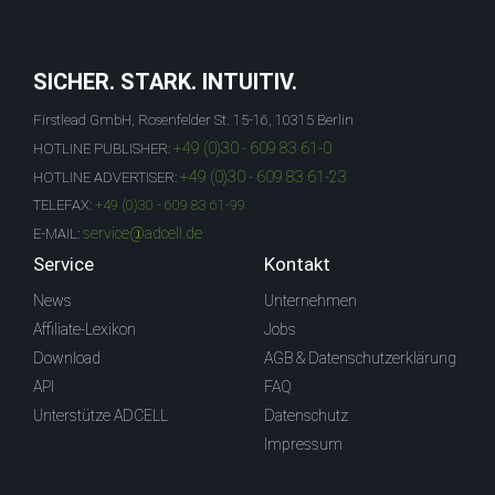
SICHER. STARK. INTUITIV.
Firstlead GmbH, Rosenfelder St. 15-16, 10315 Berlin
+49 (0)30 - 609 83 61-0
HOTLINE PUBLISHER:
+49 (0)30 - 609 83 61-23
HOTLINE ADVERTISER:
TELEFAX:
+49 (0)30 - 609 83 61-99
service@adcell.de
E-MAIL:
Service
Kontakt
News
Unternehmen
Affiliate-Lexikon
Jobs
Download
AGB & Datenschutzerklärung
API
FAQ
Unterstütze ADCELL
Datenschutz
Impressum