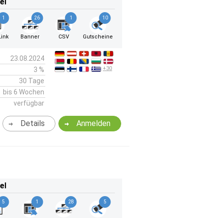
el
1
26
1
10
ink
Banner
CSV
Gutscheine
23.08.2024
+30
3 %
30 Tage
bis 6 Wochen
verfügbar
Details
Anmelden
el
5
1
28
5