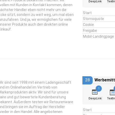
unsere Produkte bekannter machen. Wir
DeepLink
Textli
wollen mit Kunden in Kontakt kommen, deren
nächster Händler eben nicht mehr um die
Start
Ecke sitzt, sondern zu weit weg, um mal eben
Stornoquote
hinzufahren. Und ja, wir ermöglichen für viele
unserer Produkte auch den direkten online
Cookie
Einkauf.
Freigabe
Mobil-Landingpage
28
Werbemitt
Wir sind seit 1998 mit einem Ladengeschäft
und im Onlinehandel im Vertrieb von
1
Markenprodukten aktiv. Wir sind für unsere
faire und gut bewertete Kundenberatung
DeepLink
Textli
bekannt. Außerdem testen wir Retourenware
und bringen sie im Auftrag der Hersteller
Start
wieder in den Handel. Alle angebotenen