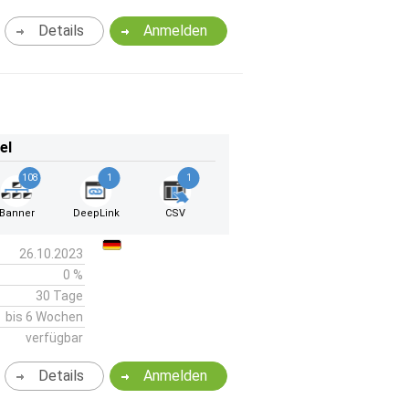
Details
Anmelden
el
108
1
1
Banner
DeepLink
CSV
26.10.2023
0 %
30 Tage
bis 6 Wochen
verfügbar
Details
Anmelden