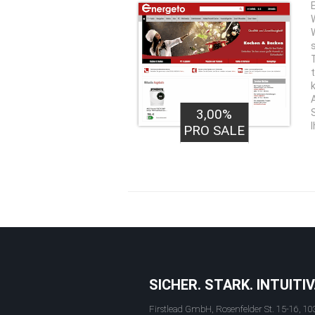
3,00%
I
PRO SALE
SICHER. STARK. INTUITIV
Firstlead GmbH, Rosenfelder St. 15-16, 10