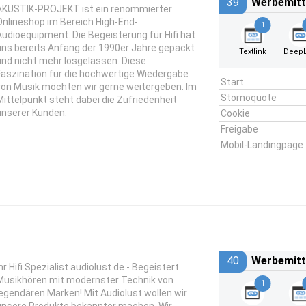
39
Werbemitt
AKUSTIK-PROJEKT ist ein renommierter
Onlineshop im Bereich High-End-
1
Audioequipment. Die Begeisterung für Hifi hat
uns bereits Anfang der 1990er Jahre gepackt
Textlink
DeepL
und nicht mehr losgelassen. Diese
Faszination für die hochwertige Wiedergabe
Start
von Musik möchten wir gerne weitergeben. Im
Stornoquote
Mittelpunkt steht dabei die Zufriedenheit
unserer Kunden.
Cookie
Freigabe
Mobil-Landingpage
40
Werbemitt
hr Hifi Spezialist audiolust.de - Begeistert
Musikhören mit modernster Technik von
1
legendären Marken! Mit Audiolust wollen wir