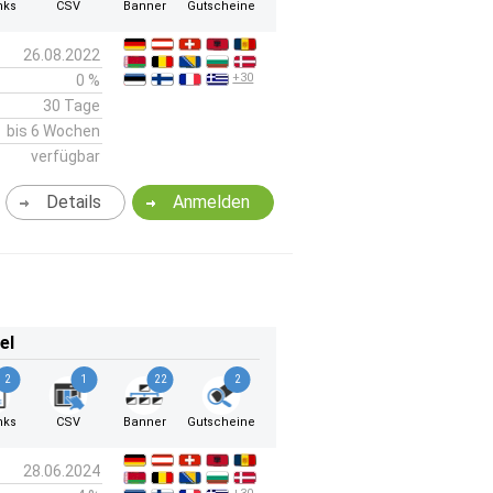
nks
CSV
Banner
Gutscheine
26.08.2022
+30
0 %
30 Tage
bis 6 Wochen
verfügbar
Details
Anmelden
el
2
1
22
2
nks
CSV
Banner
Gutscheine
28.06.2024