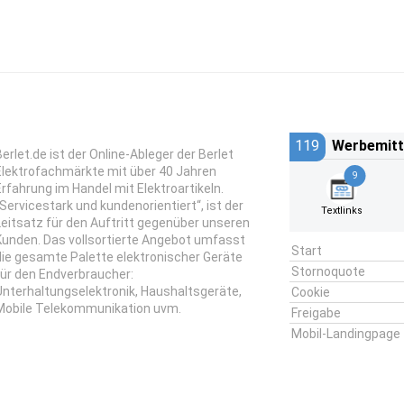
119
Werbemitt
Berlet.de ist der Online-Ableger der Berlet
Elektrofachmärkte mit über 40 Jahren
9
Erfahrung im Handel mit Elektroartikeln.
„Servicestark und kundenorientiert“, ist der
Textlinks
Leitsatz für den Auftritt gegenüber unseren
Kunden. Das vollsortierte Angebot umfasst
Start
die gesamte Palette elektronischer Geräte
Stornoquote
für den Endverbraucher:
Unterhaltungselektronik, Haushaltsgeräte,
Cookie
Mobile Telekommunikation uvm.
Freigabe
Mobil-Landingpage