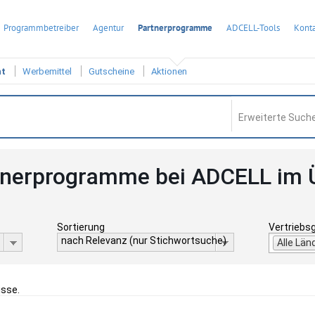
Programmbetreiber
Agentur
Partnerprogramme
ADCELL-Tools
Konta
ht
Werbemittel
Gutscheine
Aktionen
Erweiterte Suche
tnerprogramme bei ADCELL im 
Sortierung
Vertriebs
nach Relevanz (nur Stichwortsuche)
Alle Län
isse.