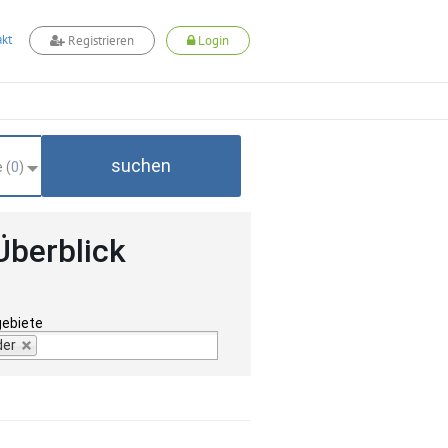
kt
Registrieren
Login
suchen
 (
0
)
Überblick
gebiete
der