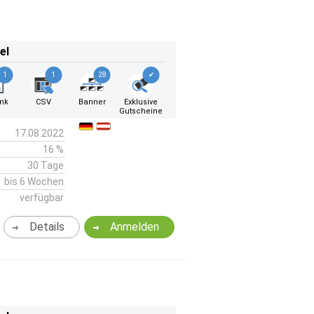
el
1
1
28
✔
ink
CSV
Banner
Exklusive
Gutscheine
17.08.2022
16 %
30 Tage
bis 6 Wochen
verfügbar
Details
Anmelden