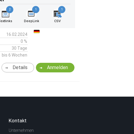
2
1
1
Textlinks
DeepLink
CSV
16.02.2024
0 %
30 Tage
bis 6 Wochen
Details
Anmelden
Kontakt
Unternehmen