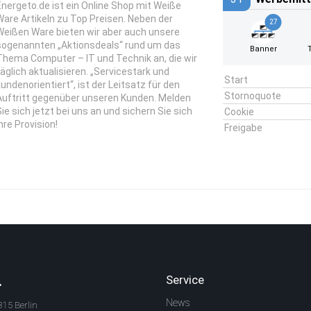
Energeto.de ist ein Online Shop mit Weiße
Ware Artikeln zu Top Preisen. Neben der
27
Weißen Ware bieten wir aber auch unsere
sogenannten „Aktionsdeals“ rund um das
Banner
Thema Computer – IT und Technik an, die wir
täglich aktualisieren. „Servicestark und
Start
kundenorientiert“, ist der Leitsatz für den
Stornoquote
Auftritt gegenüber unseren Kunden. Melden
Sie sich jetzt bei uns an und sichern Sie sich
Cookie
hre Provision!
Freigabe
.
Service
News
315 Berlin