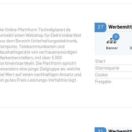
27
Werbemitt
Die Online-Plattform Technikplanet.de
betreibt einen Webshop für Elektronikartikel
23
aus dem Bereich Unterhaltungselektronik,
Computer, Telekommunikation und
Banner
D
Haushaltsgeräte von vertrauenswürdigen
Markenherstellern, mit über 5.000
Start
Sortimentsartikeln. Die Plattform spricht
Stornoquote
besonders eine junge Zielgruppe an, welche
viel Wert auf einen nachhaltigen Ansatz und
Cookie
ein gutes Preis-Leistungs-Verhältnis legt.
Freigabe
31
Werbemitt