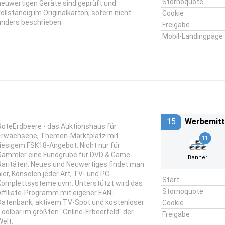
Stornoquote
neuwertigen Geräte sind geprüft und
vollständig im Originalkarton, sofern nicht
Cookie
anders beschrieben.
Freigabe
Mobil-Landingpage
15
Werbemitt
RoteErdbeere - das Auktionshaus für
Erwachsene, Themen-Marktplatz mit
11
riesigem FSK18-Angebot. Nicht nur für
Sammler eine Fundgrube für DVD & Game-
Banner
Raritäten. Neues und Neuwertiges findet man
hier, Konsolen jeder Art, TV- und PC-
Start
Komplettsysteme uvm. Unterstützt wird das
Stornoquote
Affiliate-Programm mit eigener EAN-
Datenbank, aktivem TV-Spot und kostenloser
Cookie
Toolbar im größten "Online-Erbeerfeld" der
Freigabe
Welt.