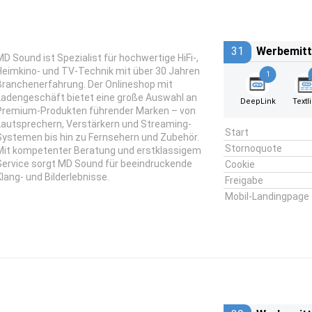
31
Werbemitt
MD Sound ist Spezialist für hochwertige HiFi-,
Heimkino- und TV-Technik mit über 30 Jahren
1
Branchenerfahrung. Der Onlineshop mit
Ladengeschäft bietet eine große Auswahl an
DeepLink
Textl
Premium-Produkten führender Marken – von
Lautsprechern, Verstärkern und Streaming-
Start
Systemen bis hin zu Fernsehern und Zubehör.
Stornoquote
Mit kompetenter Beratung und erstklassigem
Service sorgt MD Sound für beeindruckende
Cookie
Klang- und Bilderlebnisse.
Freigabe
Mobil-Landingpage