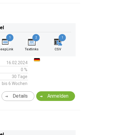
el
1
2
1
eepLink
Textlinks
CSV
16.02.2024
0 %
30 Tage
bis 6 Wochen
Details
Anmelden
el