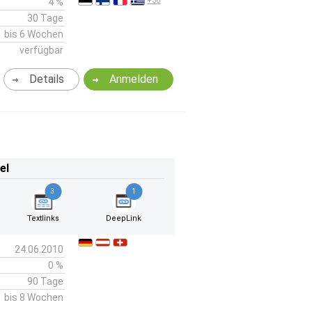
+30
4 %
30 Tage
bis 6 Wochen
verfügbar
Details
Anmelden
el
3
1
Textlinks
DeepLink
24.06.2010
0 %
90 Tage
bis 8 Wochen