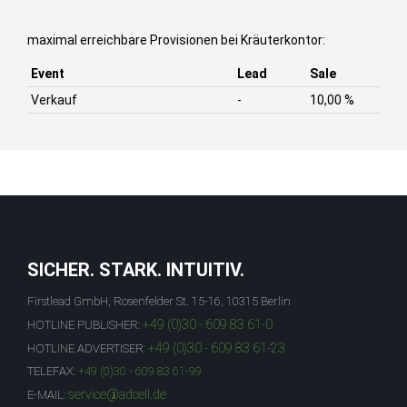
maximal erreichbare Provisionen bei Kräuterkontor:
Event
Lead
Sale
Verkauf
-
10,00 %
SICHER. STARK. INTUITIV.
Firstlead GmbH, Rosenfelder St. 15-16, 10315 Berlin
+49 (0)30 - 609 83 61-0
HOTLINE PUBLISHER:
+49 (0)30 - 609 83 61-23
HOTLINE ADVERTISER:
TELEFAX:
+49 (0)30 - 609 83 61-99
service@adcell.de
E-MAIL: