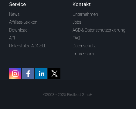
Service
Kontakt
News
Unternehmen
Affiliate-Lexikon
Jobs
Download
AGB & Datenschutzerklärung
API
FAQ
Unterstütze ADCELL
Datenschutz
Impressum
©2003 - 2026 Firstlead GmbH