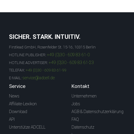
SICHER. STARK. INTUITIV.
Firstlead GmbH, Rosenfelder St. 15-16, 10315 Berlin
+49 (0)30 - 609 83 61-0
HOTLINE PUBLISHER:
+49 (0)30 - 609 83 61-23
HOTLINE ADVERTISER:
TELEFAX:
+49 (0)30 - 609 83 61-99
service@adcell.de
E-MAIL:
Service
Kontakt
News
Unternehmen
Affiliate-Lexikon
Jobs
Download
AGB & Datenschutzerklärung
API
FAQ
Unterstütze ADCELL
Datenschutz