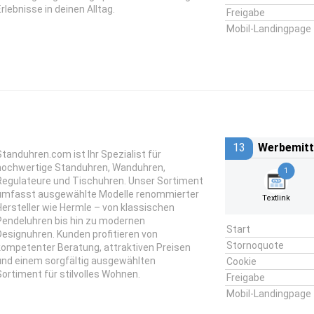
Erlebnisse in deinen Alltag.
Freigabe
Mobil-Landingpage
13
Werbemitt
Standuhren.com ist Ihr Spezialist für
hochwertige Standuhren, Wanduhren,
1
Regulateure und Tischuhren. Unser Sortiment
umfasst ausgewählte Modelle renommierter
Textlink
Hersteller wie Hermle – von klassischen
Pendeluhren bis hin zu modernen
Start
Designuhren. Kunden profitieren von
Stornoquote
kompetenter Beratung, attraktiven Preisen
und einem sorgfältig ausgewählten
Cookie
Sortiment für stilvolles Wohnen.
Freigabe
Mobil-Landingpage