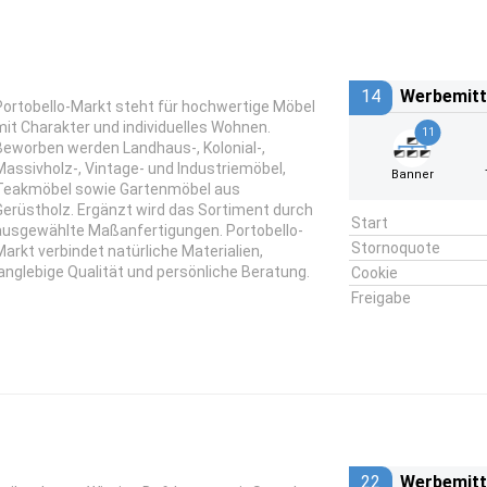
14
Werbemitt
Portobello-Markt steht für hochwertige Möbel
mit Charakter und individuelles Wohnen.
11
Beworben werden Landhaus-, Kolonial-,
Massivholz-, Vintage- und Industriemöbel,
Banner
Teakmöbel sowie Gartenmöbel aus
Gerüstholz. Ergänzt wird das Sortiment durch
Start
ausgewählte Maßanfertigungen. Portobello-
Stornoquote
Markt verbindet natürliche Materialien,
langlebige Qualität und persönliche Beratung.
Cookie
Freigabe
22
Werbemitt