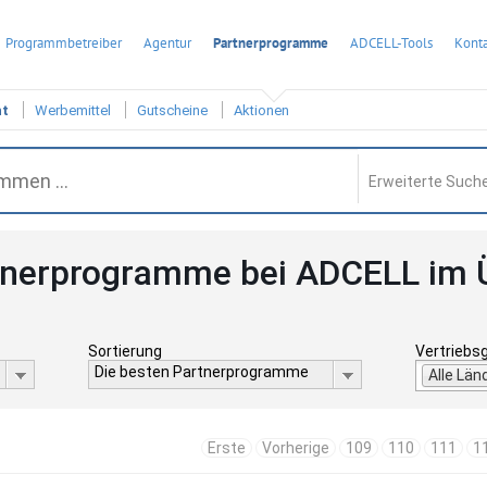
Programmbetreiber
Agentur
Partnerprogramme
ADCELL-Tools
Konta
ht
Werbemittel
Gutscheine
Aktionen
Erweiterte Suche
tnerprogramme bei ADCELL im 
Sortierung
Vertriebs
Die besten Partnerprogramme
Alle Län
Erste
Vorherige
109
110
111
1