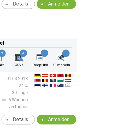
Details
Anmelden
el
9
3
1
1
nks
CSVs
DeepLink
Gutschein
01.03.2013
+29
24 %
30 Tage
bis 6 Wochen
verfügbar
Details
Anmelden