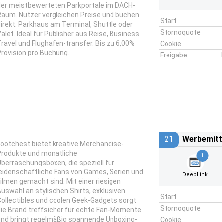
der meistbewerteten Parkportale im DACH-
Raum. Nutzer vergleichen Preise und buchen
Start
direkt: Parkhaus am Terminal, Shuttle oder
Stornoquote
Valet. Ideal für Publisher aus Reise, Business
Travel und Flughafen-transfer. Bis zu 6,00%
Cookie
Provision pro Buchung.
Freigabe
21
Werbemitt
Lootchest bietet kreative Merchandise-
Produkte und monatliche
1
Überraschungsboxen, die speziell für
leidenschaftliche Fans von Games, Serien und
DeepLink
Filmen gemacht sind. Mit einer riesigen
Auswahl an stylischen Shirts, exklusiven
Start
Collectibles und coolen Geek-Gadgets sorgt
Stornoquote
die Brand treffsicher für echte Fan-Momente
und bringt regelmäßig spannende Unboxing-
Cookie