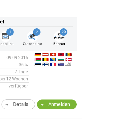
el
1
2
20
eepLink
Gutscheine
Banner
09.09.2016
+30
36 %
7 Tage
bis 12 Wochen
verfügbar
Details
Anmelden