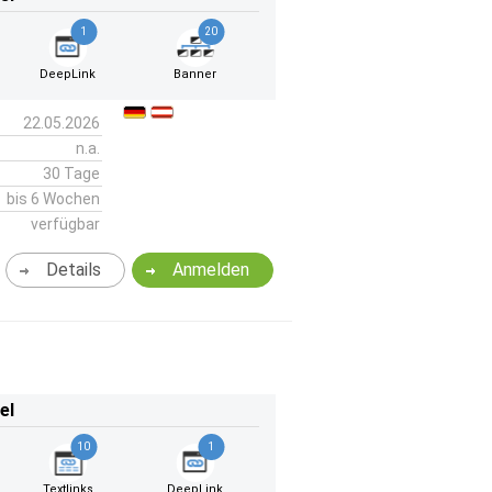
1
20
DeepLink
Banner
22.05.2026
n.a.
30 Tage
bis 6 Wochen
verfügbar
Details
Anmelden
el
10
1
Textlinks
DeepLink