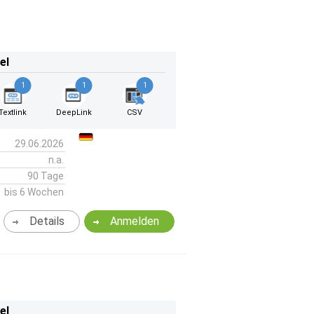
el
1
1
1
Textlink
DeepLink
CSV
29.06.2026
n.a.
90 Tage
bis 6 Wochen
Details
Anmelden
el