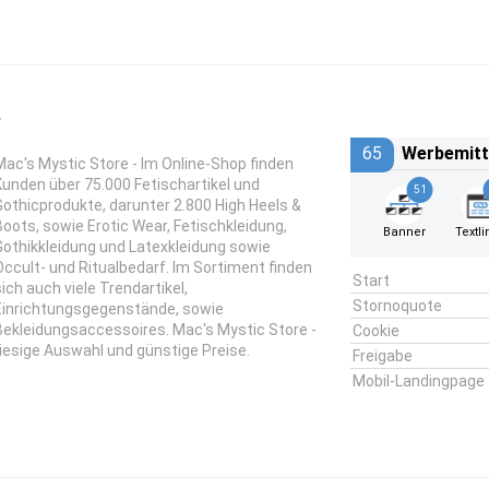
e
65
Werbemitt
Mac's Mystic Store - Im Online-Shop finden
Kunden über 75.000 Fetischartikel und
51
Gothicprodukte, darunter 2.800 High Heels &
Boots, sowie Erotic Wear, Fetischkleidung,
Banner
Textli
Gothikkleidung und Latexkleidung sowie
Occult- und Ritualbedarf. Im Sortiment finden
Start
sich auch viele Trendartikel,
Stornoquote
Einrichtungsgegenstände, sowie
Bekleidungsaccessoires. Mac's Mystic Store -
Cookie
riesige Auswahl und günstige Preise.
Freigabe
Mobil-Landingpage