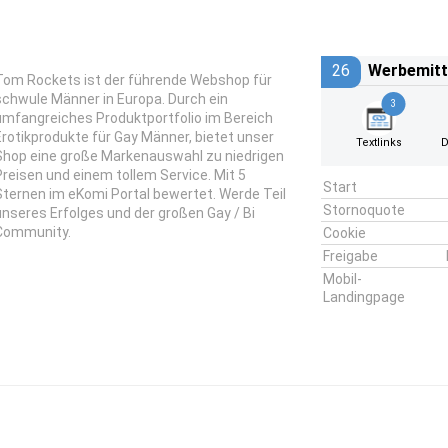
26
Werbemitt
Tom Rockets ist der führende Webshop für
schwule Männer in Europa. Durch ein
3
umfangreiches Produktportfolio im Bereich
Erotikprodukte für Gay Männer, bietet unser
Textlinks
D
Shop eine große Markenauswahl zu niedrigen
Preisen und einem tollem Service. Mit 5
Start
Sternen im eKomi Portal bewertet. Werde Teil
Stornoquote
unseres Erfolges und der großen Gay / Bi
Community.
Cookie
Freigabe
Mobil-
Landingpage