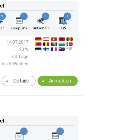
el
9
1
1
1
er
DeepLink
Gutschein
CSV
14.07.2017
+30
20 %
60 Tage
bis 6 Wochen
Details
Anmelden
el
1
1