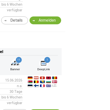
bis 6 Wochen
verfügbar
Details
Anmelden
el
11
1
Banner
DeepLink
15.06.2026
+31
n.a.
30 Tage
bis 6 Wochen
verfügbar