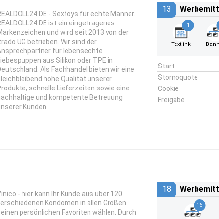
13
Werbemitt
REALDOLL24.DE - Sextoys für echte Männer.
REALDOLL24.DE ist ein eingetragenes
1
Markenzeichen und wird seit 2013 von der
itrado UG betrieben. Wir sind der
Textlink
Bann
Ansprechpartner für lebensechte
Liebespuppen aus Silikon oder TPE in
Start
Deutschland. Als Fachhandel bieten wir eine
Stornoquote
gleichbleibend hohe Qualität unserer
Produkte, schnelle Lieferzeiten sowie eine
Cookie
nachhaltige und kompetente Betreuung
Freigabe
unserer Kunden.
18
Werbemitt
Vinico - hier kann Ihr Kunde aus über 120
verschiedenen Kondomen in allen Größen
16
seinen persönlichen Favoriten wählen. Durch