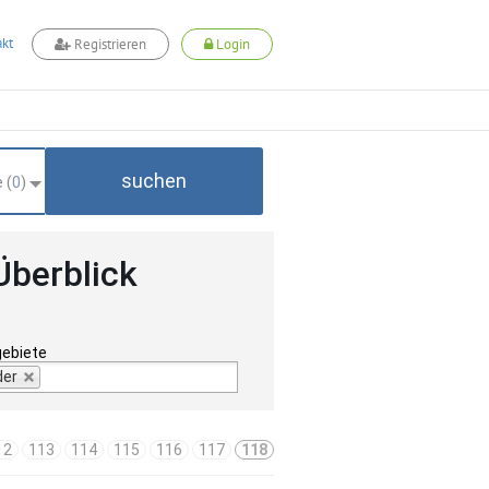
kt
Registrieren
Login
suchen
 (
0
)
Überblick
gebiete
der
12
113
114
115
116
117
118