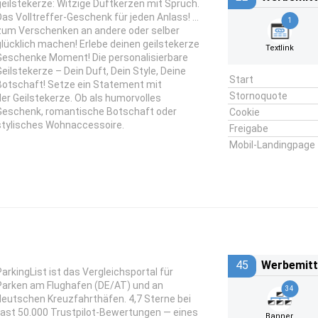
geilstekerze: Witzige Duftkerzen mit Spruch.
Das Volltreffer-Geschenk für jeden Anlass! …
1
zum Verschenken an andere oder selber
glücklich machen! Erlebe deinen geilstekerze
Textlink
Geschenke Moment! Die personalisierbare
Geilstekerze – Dein Duft, Dein Style, Deine
Start
Botschaft! Setze ein Statement mit
Stornoquote
der Geilstekerze. Ob als humorvolles
Geschenk, romantische Botschaft oder
Cookie
stylisches Wohnaccessoire.
Freigabe
Mobil-Landingpage
45
Werbemitt
ParkingList ist das Vergleichsportal für
Parken am Flughafen (DE/AT) und an
34
deutschen Kreuzfahrthäfen. 4,7 Sterne bei
fast 50.000 Trustpilot-Bewertungen — eines
Banner