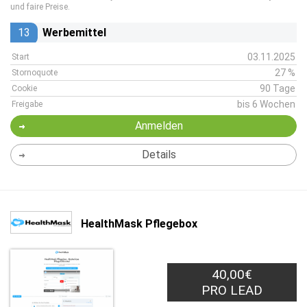
und faire Preise.
13
Werbemittel
03.11.2025
Start
27 %
Stornoquote
90 Tage
Cookie
bis 6 Wochen
Freigabe
Anmelden
Details
HealthMask Pflegebox
40,00€
PRO LEAD