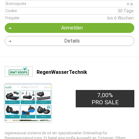
n.a.
Stornoquote
30 Tage
Cookie
bis 6 Wochen
Freigabe
Anmelden
Details
RegenWasserTechnik
7,00%
PRO SALE
regenwasser-zisterne.de ist ein spezialisierter Onlineshop für
Regenwassernutzung. Er bietet eine große Auswahl an Zisternen, Filtern,