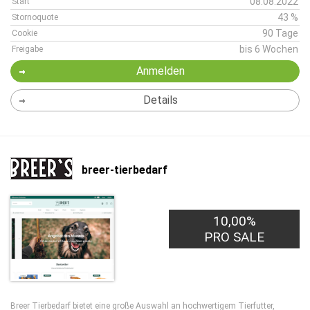
08.08.2022
Start
43 %
Stornoquote
90 Tage
Cookie
bis 6 Wochen
Freigabe
Anmelden
Details
breer-tierbedarf
10,00%
PRO SALE
Breer Tierbedarf bietet eine große Auswahl an hochwertigem Tierfutter,