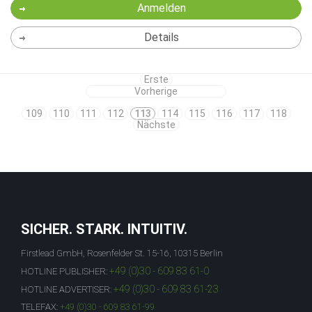
Anmelden
Details
Erste
Vorherige
109
110
111
112
113
114
115
116
117
118
Nächste
SICHER. STARK. INTUITIV.
Firstlead GmbH, Rosenfelder St. 15-16, 10315 Berlin
+49 (0)30 - 609 83 61-0
HOTLINE PUBLISHER:
+49 (0)30 - 609 83 61-23
HOTLINE ADVERTISER:
TELEFAX:
+49 (0)30 - 609 83 61-99