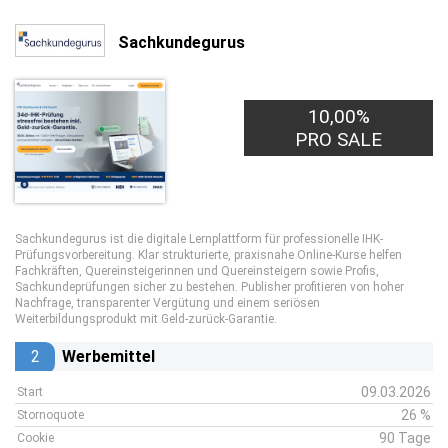
Sachkundegurus
10,00%
15,00€
PRO LEAD
PRO SALE
Sachkundegurus ist die digitale Lernplattform für professionelle IHK-
Prüfungsvorbereitung. Klar strukturierte, praxisnahe Online-Kurse helfen
Fachkräften, Quereinsteigerinnen und Quereinsteigern sowie Profis,
Sachkundeprüfungen sicher zu bestehen. Publisher profitieren von hoher
Nachfrage, transparenter Vergütung und einem seriösen
Weiterbildungsprodukt mit Geld-zurück-Garantie.
2
Werbemittel
09.03.2026
Start
26 %
Stornoquote
90 Tage
Cookie