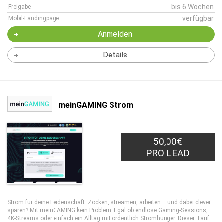
bis 6 Wochen
Freigabe
verfügbar
Mobil-Landingpage
Anmelden
Details
meinGAMING Strom
50,00€
PRO LEAD
Strom für deine Leidenschaft: Zocken, streamen, arbeiten – und dabei clever
sparen? Mit meinGAMING kein Problem. Egal ob endlose Gaming-Sessions,
4K-Streams oder einfach ein Alltag mit ordentlich Stromhunger. Dieser Tarif