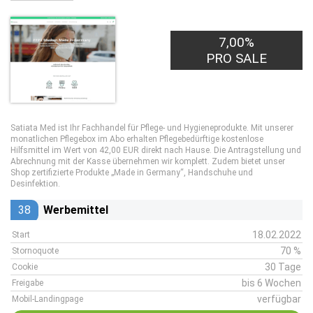
45,00€
7,00%
PRO LEAD
PRO SALE
Satiata Med ist Ihr Fachhandel für Pflege- und Hygieneprodukte. Mit unserer
monatlichen Pflegebox im Abo erhalten Pflegebedürftige kostenlose
Hilfsmittel im Wert von 42,00 EUR direkt nach Hause. Die Antragstellung und
Abrechnung mit der Kasse übernehmen wir komplett. Zudem bietet unser
Shop zertifizierte Produkte „Made in Germany“, Handschuhe und
Desinfektion.
38
Werbemittel
18.02.2022
Start
70 %
Stornoquote
30 Tage
Cookie
bis 6 Wochen
Freigabe
verfügbar
Mobil-Landingpage