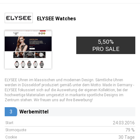
ELYSEE Watches
5,50%
PRO SALE
ELYSEE Uhren im klassischen und modernen Design. Sämtliche Uhren
werden in Düsseldorf produziert gemäß unter dem Motto: Made in Germany -
ELYSEE fokussiert sich auf die Ausweitung der eigenen Kollektion, bei der
hochwertige Materialien umgesetzt in markante sportliche Designs im
Zentrum stehen. Wir freuen uns auf Ihre Bewerbung!
3
Werbemittel
24.03.2016
Start
79 %
Stornoquote
30 Tage
Cookie