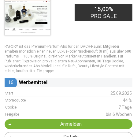
15,00%
20,00€
PRO LEAD
PRO SALE
PAFORY ist das Premium-Parfum-Abo für den DACH-Raum: Mitglieder
erhalten monatlich einen neuen Luxus- oder Nischenduft (8 ml) aus über 600
Parfums – 100% Original, direkt von Marken/autorisierten Händlern. Für
Publisher: Fixprovision pro validiertem Neu-Abonnenten, 30 Tage Cookie,
wiederkehrendes Abo-Modell. Ideal für Duft-, Beauty-Lifestyle-Content mit
echter, kaufbereiter Zielgruppe.
16
Werbemittel
25.09.2025
Start
44 %
Stornoquote
7 Tage
Cookie
bis 6 Wochen
Freigabe
Anmelden
Details