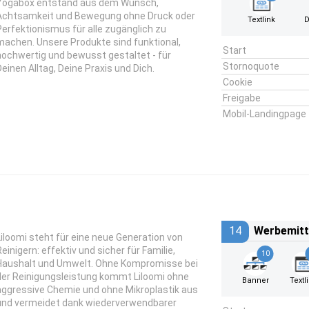
Yogabox entstand aus dem Wunsch,
Achtsamkeit und Bewegung ohne Druck oder
Textlink
D
Perfektionismus für alle zugänglich zu
machen. Unsere Produkte sind funktional,
Start
hochwertig und bewusst gestaltet - für
Stornoquote
Deinen Alltag, Deine Praxis und Dich.
Cookie
Freigabe
Mobil-Landingpage
14
Werbemitt
Liloomi steht für eine neue Generation von
Reinigern: effektiv und sicher für Familie,
10
Haushalt und Umwelt. Ohne Kompromisse bei
der Reinigungsleistung kommt Liloomi ohne
Banner
Textl
aggressive Chemie und ohne Mikroplastik aus
und vermeidet dank wiederverwendbarer