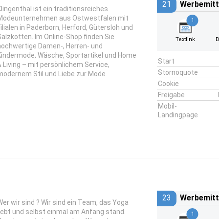
21
Werbemitt
Klingenthal ist ein traditionsreiches
Modeunternehmen aus Ostwestfalen mit
1
Filialen in Paderborn, Herford, Gütersloh und
Salzkotten. Im Online-Shop finden Sie
Textlink
D
hochwertige Damen-, Herren- und
Kindermode, Wäsche, Sportartikel und Home
Start
& Living – mit persönlichem Service,
Stornoquote
modernem Stil und Liebe zur Mode.
Cookie
Freigabe
Mobil-
Landingpage
23
Werbemitt
Wer wir sind ? Wir sind ein Team, das Yoga
liebt und selbst einmal am Anfang stand.
1