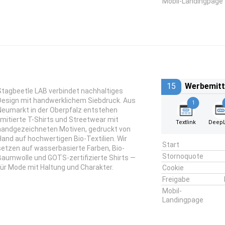
Mobil-Landingpage
15
Werbemitt
Stagbeetle LAB verbindet nachhaltiges
Design mit handwerklichem Siebdruck. Aus
1
Neumarkt in der Oberpfalz entstehen
limitierte T-Shirts und Streetwear mit
Textlink
DeepL
handgezeichneten Motiven, gedruckt von
Hand auf hochwertigen Bio-Textilien. Wir
Start
setzen auf wasserbasierte Farben, Bio-
Stornoquote
Baumwolle und GOTS-zertifizierte Shirts —
für Mode mit Haltung und Charakter.
Cookie
Freigabe
Mobil-
Landingpage