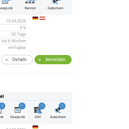
eepLink
Banner
Gutschein
10.04.2026
0 %
30 Tage
bis 6 Wochen
verfügbar
Details
Anmelden
el
1
1
1
1
ink
DeepLink
CSV
Gutschein