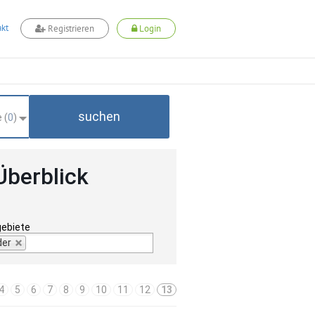
kt
Registrieren
Login
suchen
 (
0
)
Überblick
gebiete
der
4
5
6
7
8
9
10
11
12
13