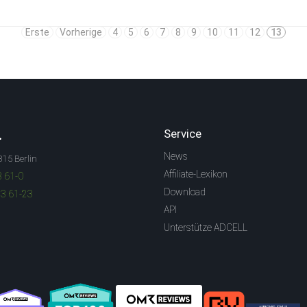
Erste
Vorherige
4
5
6
7
8
9
10
11
12
13
.
Service
News
315 Berlin
Affiliate-Lexikon
3 61-0
Download
83 61-23
API
Unterstütze ADCELL