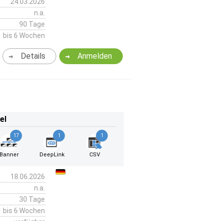
24.03.2026
n.a.
90 Tage
bis 6 Wochen
Details
Anmelden
el
17
1
1
Banner
DeepLink
CSV
18.06.2026
n.a.
30 Tage
bis 6 Wochen