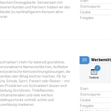
Start
Flaschen Einwegplastik. Gemeinsam mit
Stornoquote
unseren Kunden und Partnern treiben wir den
Wandel zu nachhaltigerem Konsum aktiv
Cookie
voran.
Freigabe
20
Werbemitt
Gutmarkiert steht für liebevoll gestaltete,
personalisierte Namensetiketten, Aufkleber
1
und praktische Kennzeichnungslösungen, die
Familien den Alltag leichter machen. Ob für
Textlink
Kita, Schule, Sport, Freizeit oder Reisen – mit
den Produkten von Gutmarkiert lassen sich
Start
Kleidung, Brotdosen, Trinkflaschen,
Stornoquote
Schulmaterialien und viele weitere
Lieblingsstücke schnell, schön und
Cookie
zuverlässig markieren.
Freigabe