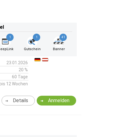
el
1
1
41
eepLink
Gutschein
Banner
23.01.2026
20 %
60 Tage
bis 12 Wochen
Details
Anmelden