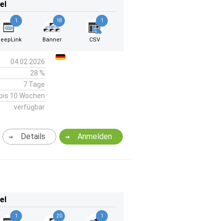
el
1
18
1
eepLink
Banner
CSV
04.02.2026
28 %
7 Tage
bis 10 Wochen
verfügbar
Details
Anmelden
el
1
20
1