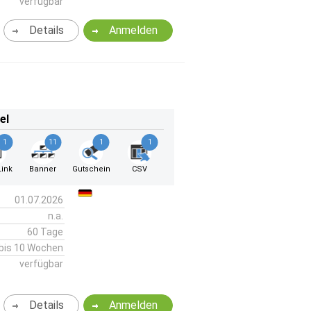
verfügbar
Details
Anmelden
el
1
11
1
1
ink
Banner
Gutschein
CSV
01.07.2026
n.a.
60 Tage
bis 10 Wochen
verfügbar
Details
Anmelden