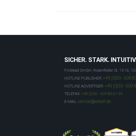
SICHER. STARK. INTUITIV
Firstlead GmbH, Rosenfelder St. 15-16, 10
+49 (0)30 - 609 8
HOTLINE PUBLISHER:
+49 (0)30 - 609 
HOTLINE ADVERTISER:
TELEFAX:
+49 (0)30 - 609 83 61-99
service@adcell.de
E-MAIL: