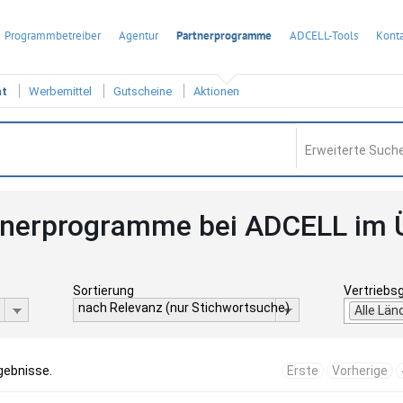
Programmbetreiber
Agentur
Partnerprogramme
ADCELL-Tools
Konta
ht
Werbemittel
Gutscheine
Aktionen
Erweiterte Suche
tnerprogramme bei ADCELL im 
Sortierung
Vertriebs
nach Relevanz (nur Stichwortsuche)
Alle Län
gebnisse.
Erste
Vorherige