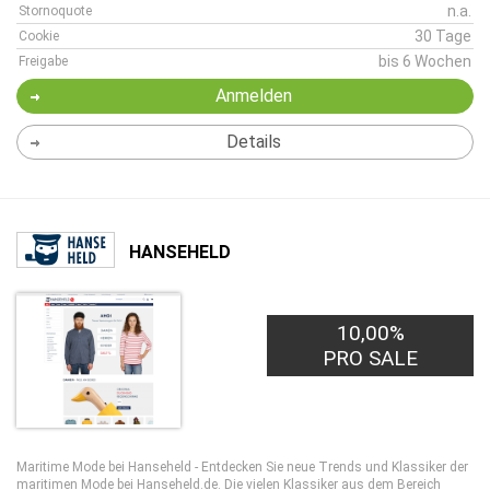
n.a.
Stornoquote
30 Tage
Cookie
bis 6 Wochen
Freigabe
Anmelden
Details
HANSEHELD
10,00%
PRO SALE
Maritime Mode bei Hanseheld - Entdecken Sie neue Trends und Klassiker der
maritimen Mode bei Hanseheld.de. Die vielen Klassiker aus dem Bereich