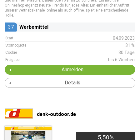
und Männer, Wäsche, Bademoden bis hin zu Schuhen. Ein intuitiver
Onlineshop ergänzt neuste Trends für jedes Alter. Ein einheitlicher Auftritt
unserer Vertriebskanäle, online als auch offline, spielt eine entscheidende
Rolle.
37
Werbemittel
04.09.2023
Start
31 %
Stornoquote
30 Tage
Cookie
bis 6 Wochen
Freigabe
Anmelden
Details
denk-outdoor.de
5,50%