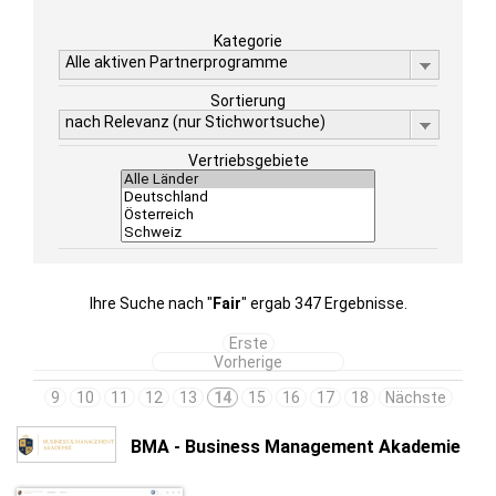
Kategorie
Alle aktiven Partnerprogramme
Sortierung
nach Relevanz (nur Stichwortsuche)
Vertriebsgebiete
Ihre Suche nach "
Fair
" ergab 347 Ergebnisse.
Erste
Vorherige
9
10
11
12
13
14
15
16
17
18
Nächste
BMA - Business Management Akademie