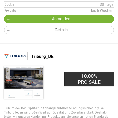
30 Tage
Cookie
bis 6 Wochen
Freigabe
Anmelden
Details
Triburg_DE
10,00%
PRO SALE
Triburg.de - Der Experte für Anhängerzubehör & Ladungssicherung! Bei
Triburg legen wir großen Wert auf Qualität und Zuverlässigkeit. Deshalb
bieten wir unseren Kunden nur Produkte an, die unseren hohen Standards