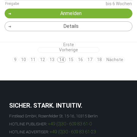
bis 6 Wochen
Freigabe
Anmelden
Details
Erste
Vorherige
9
10
11
12
13
14
15
16
17
18
Nächste
SICHER. STARK. INTUITIV.
Firstlead GmbH, Rosenfelder St. 15-16, 10315 Berlin
+49 (0)30 - 609 83 61-0
HOTLINE PUBLISHER:
+49 (0)30 - 609 83 61-23
HOTLINE ADVERTISER: