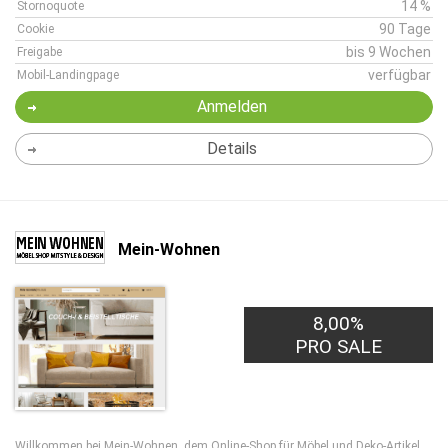
14 %
Stornoquote
90 Tage
Cookie
bis 9 Wochen
Freigabe
verfügbar
Mobil-Landingpage
Anmelden
Details
Mein-Wohnen
8,00%
PRO SALE
Willkommen bei Mein-Wohnen, dem Online-Shop für Möbel und Deko-Artikel,