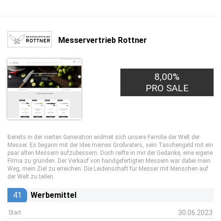
Messervertrieb Rottner
8,00%
PRO SALE
Bereits in der vierten Generation widmet sich unsere Familie der Welt der
Messer. Es begann mit der Idee meines Großvaters, sein Taschengeld mit ein
paar alten Messern aufzubessern. Doch reifte in mir der Gedanke, eine eigene
Firma zu gründen. Der Verkauf von handgefertigten Messern war dabei mein
Weg, mein Ziel zu erreichen: Die Leidenschaft für Messer mit Menschen auf
der Welt zu teilen.
41
Werbemittel
30.06.2023
Start