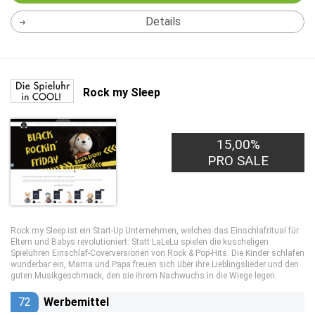
Details
Rock my Sleep
15,00%
PRO SALE
Rock my Sleep ist ein Start-Up Unternehmen, welches das Einschlafritual für
Eltern und Babys revolutioniert: Statt LaLeLu spielen die kuscheligen
Spieluhren Einschlaf-Coverversionen von Rock & Pop-Hits. Die Kinder schlafen
wunderbar ein, Mama und Papa freuen sich über ihre Lieblingslieder und den
guten Musikgeschmack, den sie ihrem Nachwuchs in die Wiege legen.
72
Werbemittel